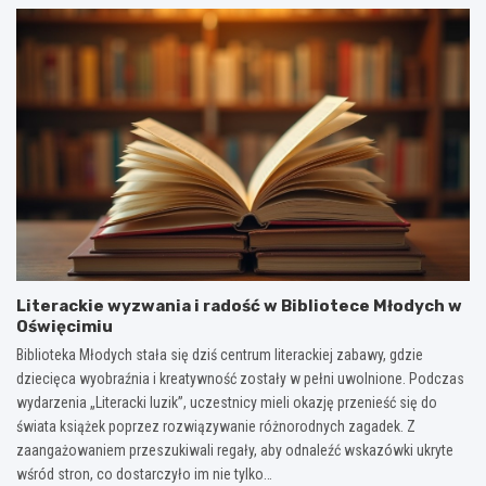
Literackie wyzwania i radość w Bibliotece Młodych w
Oświęcimiu
Biblioteka Młodych stała się dziś centrum literackiej zabawy, gdzie
dziecięca wyobraźnia i kreatywność zostały w pełni uwolnione. Podczas
wydarzenia „Literacki luzik”, uczestnicy mieli okazję przenieść się do
świata książek poprzez rozwiązywanie różnorodnych zagadek. Z
zaangażowaniem przeszukiwali regały, aby odnaleźć wskazówki ukryte
wśród stron, co dostarczyło im nie tylko…