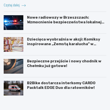
Czytaj dalej
Nowe radiowozy w Brzeszczach:
Wzmocnienie bezpieczeństwa lokalnej
społeczności
Dziecięca wyobraźnia w akcji: Komiksy
inspirowane „Zemstą karalucha” w
bibliotece
Bezpieczne przejście i nowy chodnik w
Chełmku już gotowe!
B2Bike dostarcza interkomy CARDO
Packtalk EDGE Duo dla ratowników!
U
6
r
0
o
.
c
T