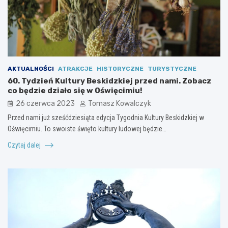
AKTUALNOŚCI
ATRAKCJE
HISTORYCZNE
TURYSTYCZNE
60. Tydzień Kultury Beskidzkiej przed nami. Zobacz
co będzie działo się w Oświęcimiu!
26 czerwca 2023
Tomasz Kowalczyk
Przed nami już sześćdziesiąta edycja Tygodnia Kultury Beskidzkiej w
Oświęcimiu. To swoiste święto kultury ludowej będzie…
Czytaj dalej