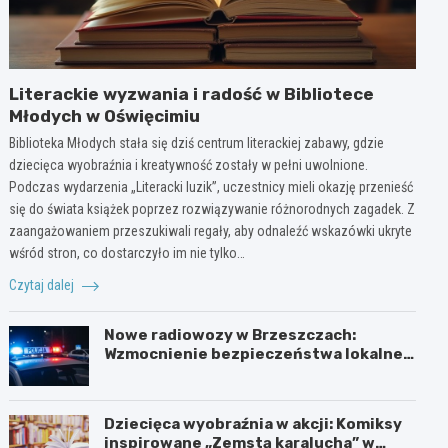
Literackie wyzwania i radość w Bibliotece
Młodych w Oświęcimiu
Biblioteka Młodych stała się dziś centrum literackiej zabawy, gdzie
dziecięca wyobraźnia i kreatywność zostały w pełni uwolnione.
Podczas wydarzenia „Literacki luzik”, uczestnicy mieli okazję przenieść
się do świata książek poprzez rozwiązywanie różnorodnych zagadek. Z
zaangażowaniem przeszukiwali regały, aby odnaleźć wskazówki ukryte
wśród stron, co dostarczyło im nie tylko…
Czytaj dalej
Nowe radiowozy w Brzeszczach:
Wzmocnienie bezpieczeństwa lokalnej
społeczności
Dziecięca wyobraźnia w akcji: Komiksy
inspirowane „Zemstą karalucha” w