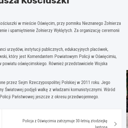
usza Kościuszki
Kościuszki w mieście Oświęcim, przy pomniku Nieznanego Żołnierza
nie i upamiętnienie Żołnierzy Wyklętych. Za organizację ceremonii
anci urzędów, instytucji publicznych, edukacyjnych placówek,
wski, który jest Komendantem Powiatowym Policji w Oświęcimiu,
ów powiatu oświęcimskiego. Również przedstawiciele Wojska
one przez Sejm Rzeczypospolitej Polskiej w 2011 roku. Jego
ojny Światowej podjęli walkę z władzami komunistycznymi. Wśród
ze Policji Państwowej jeszcze z okresu przedwojennego.
Policja z Oświęcimia zatrzymuje 30-letnią złodziejkę
laptopa