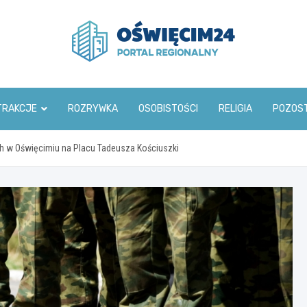
www.oswiecim24.pl
TRAKCJE
ROZRYWKA
OSOBISTOŚCI
RELIGIA
POZOS
ch w Oświęcimiu na Placu Tadeusza Kościuszki