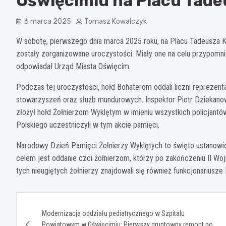
Oświęcimiu na Placu Tade
6 marca 2025
Tomasz Kowalczyk
W sobotę, pierwszego dnia marca 2025 roku, na Placu Tadeusza 
zostały zorganizowane uroczystości. Miały one na celu przypomnie
odpowiadał Urząd Miasta Oświęcim.
Podczas tej uroczystości, hołd Bohaterom oddali liczni reprezent
stowarzyszeń oraz służb mundurowych. Inspektor Piotr Dziekano
złożył hołd Żołnierzom Wyklętym w imieniu wszystkich policjant
Polskiego uczestniczyli w tym akcie pamięci.
Narodowy Dzień Pamięci Żołnierzy Wyklętych to święto ustanowi
celem jest oddanie czci żołnierzom, którzy po zakończeniu II W
tych nieugiętych żołnierzy znajdowali się również funkcjonarius
Nawigacja
Modernizacja oddziału pediatrycznego w Szpitalu
wpisu
Powiatowym w Oświęcimiu: Pierwszy gruntowny remont po