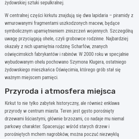
żydowskiej sztuki sepulkralnej.
W centralnej części kirkutu znajdują się dwa lapidaria – piramidy z
wmurowanymi fragmentami uszkodzonych macew, będące
symbolicznym upamiętnieniem zniszczeń wojennych. Szczególną
uwagę przyciągają ohele, czyli grobowce rodzinne. Najbardziej
okazały z nich upamiętnia rodzinę Scharfów, znanych
oświęcimskich fabrykantów i rabinów. W 2000 roku w specjalnie
wybudowanym ohelu pochowano Szymona Klugera, ostatniego
żydowskiego mieszkańca Oświęcimia, którego grób stał się
ważnym miejscem pamięci.
Przyroda i atmosfera miejsca
Kirkut to nie tylko zabytek historyczny, ale również enklawa
przyrody w centrum miasta. Teren jest gęsto porośnięty
drzewami liściastymi, głównie brzozami, co nadaje mu niemal
parkowy charakter. Spacerując wśród starych drzew i
porośniętych mchem nagrobków, można poczuć niezwykłą