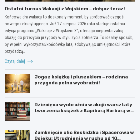
Ostatni turnus Wakacji z Wojskiem – dołącz teraz!
Końcowe dni wakacji to doskonały moment, by spróbować czegoś
nowego i ekscytującego. Już 17 sierpnia 2026 roku startuje ostatnia
edycja programu „Wakacje z Wojskiem 3”, oferując niepowtarzalną
okazję do przeżycia przygody w stylu życia żołnierza. To idealny sposób,
by w pełni wykorzystać końcówkę lata, zdobywając umiejętności, które
przydadzą…
Czytaj dalej
Joga z książką i pluszakiem – rodzinna
przygoda pełna wyobraźni!
Dziecięca wyobraźnia w akcji: warsztaty
tworzenia książek z Kapibarą Barbarą w
Oświęcimiu
Zamknięcie ulic Beskidzka i Spacerowa w
Osieku: Utrudnienia w ruchu od 10