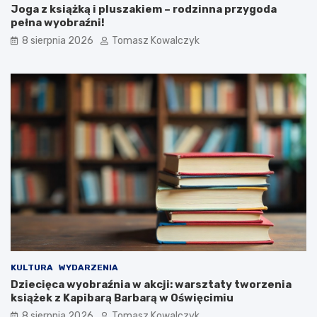
Joga z książką i pluszakiem – rodzinna przygoda
c
c
pełna wyobraźni!
i
z
m
c
8 sierpnia 2026
Tomasz Kowalczyk
i
o
u
b
n
ę
a
d
P
z
l
i
a
e
c
d
u
z
T
i
a
a
d
ł
e
o
u
s
s
i
z
ę
a
w
KULTURA
WYDARZENIA
K
O
Dziecięca wyobraźnia w akcji: warsztaty tworzenia
o
ś
książek z Kapibarą Barbarą w Oświęcimiu
ś
w
8 sierpnia 2026
Tomasz Kowalczyk