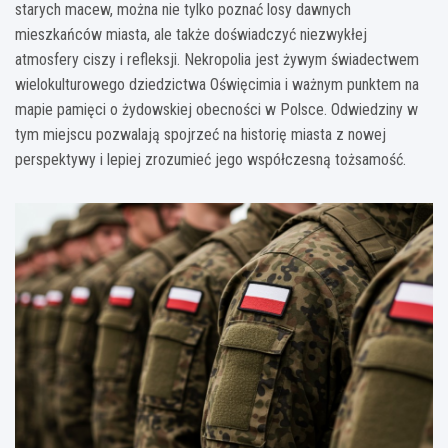
starych macew, można nie tylko poznać losy dawnych
mieszkańców miasta, ale także doświadczyć niezwykłej
atmosfery ciszy i refleksji. Nekropolia jest żywym świadectwem
wielokulturowego dziedzictwa Oświęcimia i ważnym punktem na
mapie pamięci o żydowskiej obecności w Polsce. Odwiedziny w
tym miejscu pozwalają spojrzeć na historię miasta z nowej
perspektywy i lepiej zrozumieć jego współczesną tożsamość.