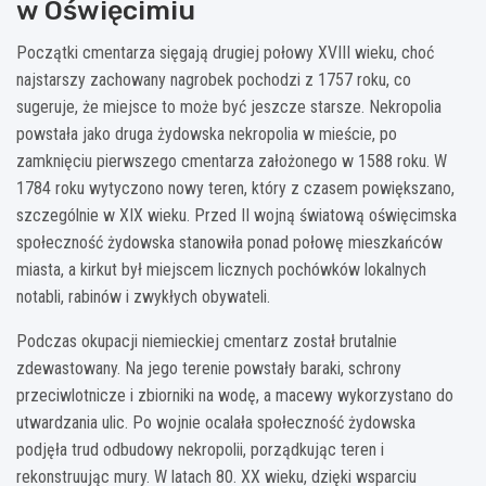
w Oświęcimiu
Początki cmentarza sięgają drugiej połowy XVIII wieku, choć
najstarszy zachowany nagrobek pochodzi z 1757 roku, co
sugeruje, że miejsce to może być jeszcze starsze. Nekropolia
powstała jako druga żydowska nekropolia w mieście, po
zamknięciu pierwszego cmentarza założonego w 1588 roku. W
1784 roku wytyczono nowy teren, który z czasem powiększano,
szczególnie w XIX wieku. Przed II wojną światową oświęcimska
społeczność żydowska stanowiła ponad połowę mieszkańców
miasta, a kirkut był miejscem licznych pochówków lokalnych
notabli, rabinów i zwykłych obywateli.
Podczas okupacji niemieckiej cmentarz został brutalnie
zdewastowany. Na jego terenie powstały baraki, schrony
przeciwlotnicze i zbiorniki na wodę, a macewy wykorzystano do
utwardzania ulic. Po wojnie ocalała społeczność żydowska
podjęła trud odbudowy nekropolii, porządkując teren i
rekonstruując mury. W latach 80. XX wieku, dzięki wsparciu