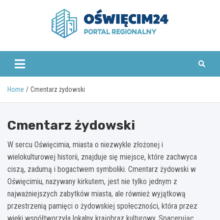
Skip
to
content
www.oswiecim24.pl
Home
Cmentarz żydowski
Cmentarz żydowski
W sercu Oświęcimia, miasta o niezwykle złożonej i
wielokulturowej historii, znajduje się miejsce, które zachwyca
ciszą, zadumą i bogactwem symboliki. Cmentarz żydowski w
Oświęcimiu, nazywany kirkutem, jest nie tylko jednym z
najważniejszych zabytków miasta, ale również wyjątkową
przestrzenią pamięci o żydowskiej społeczności, która przez
wieki współtworzyła lokalny krajobraz kulturowy. Spacerując