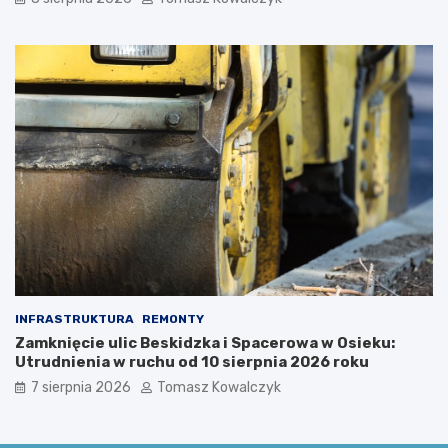
c
i
i
ę
u
c
s
i
z
m
k
i
i
u
!
INFRASTRUKTURA
REMONTY
Zamknięcie ulic Beskidzka i Spacerowa w Osieku:
Utrudnienia w ruchu od 10 sierpnia 2026 roku
7 sierpnia 2026
Tomasz Kowalczyk