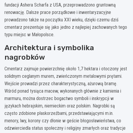
fundacji Ashera Scharfa z USA, przeprowadzono gruntowną
renowację. Dalsze prace porządkowe i inwentaryzacyjne
prowadzono także na początku XXI wieku, dzięki czemu dziś
cmentarz prezentuje się jako jedno z najlepiej zachowanych tego
typu miejsc w Małopolsce.
Architektura i symbolika
nagrobków
Cmentarz zajmuje powierzchnię około 1,7 hektara i otoczony jest
solidnym ceglanym murem, zwieńczonym metalowymi prętami.
Wejście prowadzi przez charakterystyczną, ażurową bramę.
Wśród ponad tysiąca macew, wykonanych głównie z kamienia i
marmuru, można dostrzec bogactwo symboli i inskrypcji w
językach hebrajskim, niemieckim oraz polskim. Nagrobki są
często zdobione płaskorzeźbami, przedstawiającymi m.in.
menory, lwy, korony czy dłonie w geście błogosławieństwa, co
odzwierciedla status społeczny i religijny zmarłych oraz tradycje