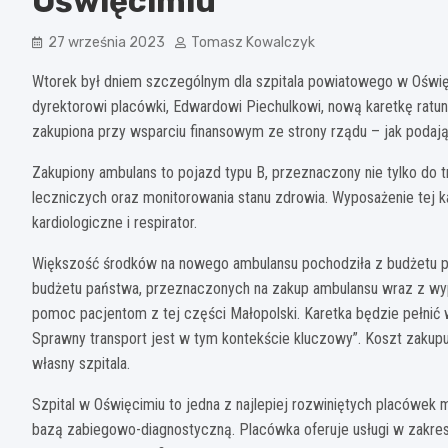
Oświęcimiu
27 września 2023
Tomasz Kowalczyk
Wtorek był dniem szczególnym dla szpitala powiatowego w Oświęc
dyrektorowi placówki, Edwardowi Piechulkowi, nową karetkę ratu
zakupiona przy wsparciu finansowym ze strony rządu – jak podaj
Zakupiony ambulans to pojazd typu B, przeznaczony nie tylko do
leczniczych oraz monitorowania stanu zdrowia. Wyposażenie tej k
kardiologiczne i respirator.
Większość środków na nowego ambulansu pochodziła z budżetu pań
budżetu państwa, przeznaczonych na zakup ambulansu wraz z wyp
pomoc pacjentom z tej części Małopolski. Karetka będzie pełn
Sprawny transport jest w tym kontekście kluczowy”. Koszt zakupu 
własny szpitala.
Szpital w Oświęcimiu to jedna z najlepiej rozwiniętych placówe
bazą zabiegowo-diagnostyczną. Placówka oferuje usługi w zakresie