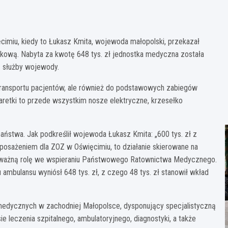
imiu, kiedy to Łukasz Kmita, wojewoda małopolski, przekazał
nkową. Nabyta za kwotę 648 tys. zł jednostka medyczna została
ą służby wojewody.
 transportu pacjentów, ale również do podstawowych zabiegów
aretki to przede wszystkim nosze elektryczne, krzesełko
stwa. Jak podkreślił wojewoda Łukasz Kmita: „600 tys. zł z
osażeniem dla ZOZ w Oświęcimiu, to działanie skierowane na
ić ważną rolę we wspieraniu Państwowego Ratownictwa Medycznego.
ambulansu wyniósł 648 tys. zł, z czego 48 tys. zł stanowił wkład
k medycznych w zachodniej Małopolsce, dysponujący specjalistyczną
 leczenia szpitalnego, ambulatoryjnego, diagnostyki, a także