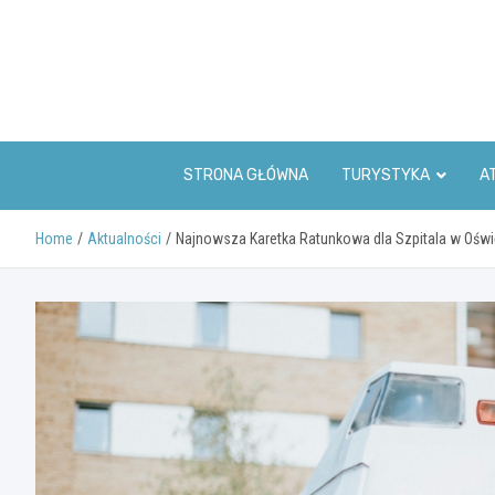
Skip
to
content
STRONA GŁÓWNA
TURYSTYKA
A
Home
Aktualności
Najnowsza Karetka Ratunkowa dla Szpitala w Ośw