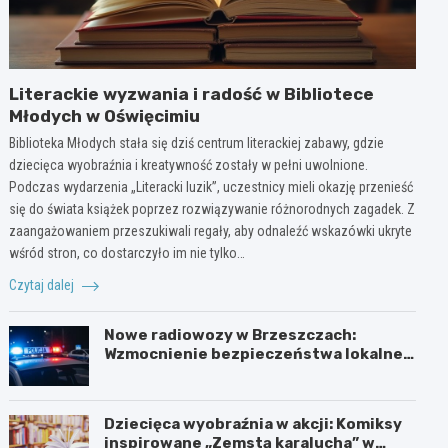
Literackie wyzwania i radość w Bibliotece
Młodych w Oświęcimiu
Biblioteka Młodych stała się dziś centrum literackiej zabawy, gdzie
dziecięca wyobraźnia i kreatywność zostały w pełni uwolnione.
Podczas wydarzenia „Literacki luzik”, uczestnicy mieli okazję przenieść
się do świata książek poprzez rozwiązywanie różnorodnych zagadek. Z
zaangażowaniem przeszukiwali regały, aby odnaleźć wskazówki ukryte
wśród stron, co dostarczyło im nie tylko…
Czytaj dalej
Nowe radiowozy w Brzeszczach:
Wzmocnienie bezpieczeństwa lokalnej
społeczności
Dziecięca wyobraźnia w akcji: Komiksy
inspirowane „Zemstą karalucha” w