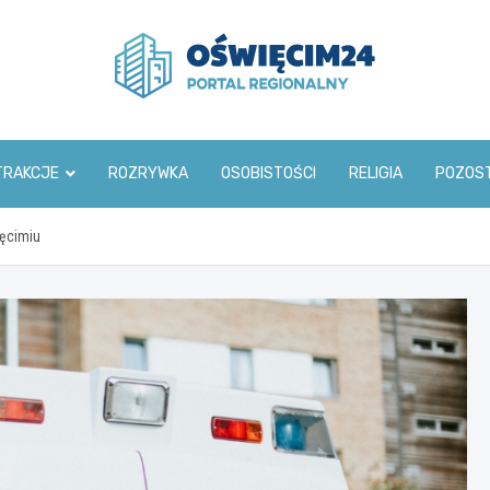
www.oswiecim24.pl
TRAKCJE
ROZRYWKA
OSOBISTOŚCI
RELIGIA
POZOS
ięcimiu