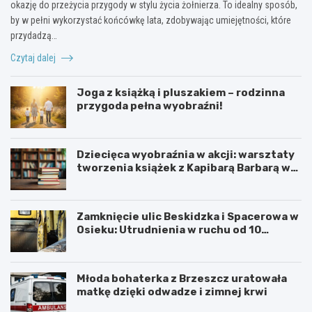
okazję do przeżycia przygody w stylu życia żołnierza. To idealny sposób,
by w pełni wykorzystać końcówkę lata, zdobywając umiejętności, które
przydadzą…
Czytaj dalej
Joga z książką i pluszakiem – rodzinna
przygoda pełna wyobraźni!
Dziecięca wyobraźnia w akcji: warsztaty
tworzenia książek z Kapibarą Barbarą w
Oświęcimiu
Zamknięcie ulic Beskidzka i Spacerowa w
Osieku: Utrudnienia w ruchu od 10
sierpnia 2026 roku
Młoda bohaterka z Brzeszcz uratowała
matkę dzięki odwadze i zimnej krwi
U
6