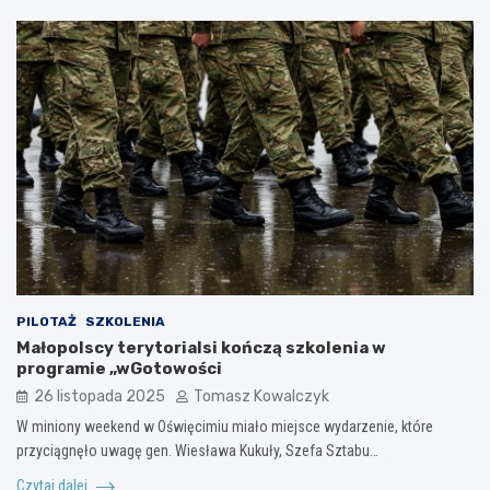
PILOTAŻ
SZKOLENIA
Małopolscy terytorialsi kończą szkolenia w
programie „wGotowości
26 listopada 2025
Tomasz Kowalczyk
W miniony weekend w Oświęcimiu miało miejsce wydarzenie, które
przyciągnęło uwagę gen. Wiesława Kukuły, Szefa Sztabu…
Czytaj dalej