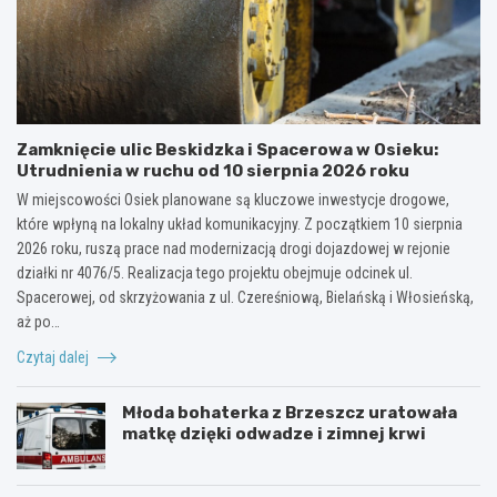
Zamknięcie ulic Beskidzka i Spacerowa w Osieku:
Utrudnienia w ruchu od 10 sierpnia 2026 roku
W miejscowości Osiek planowane są kluczowe inwestycje drogowe,
które wpłyną na lokalny układ komunikacyjny. Z początkiem 10 sierpnia
2026 roku, ruszą prace nad modernizacją drogi dojazdowej w rejonie
działki nr 4076/5. Realizacja tego projektu obejmuje odcinek ul.
Spacerowej, od skrzyżowania z ul. Czereśniową, Bielańską i Włosieńską,
aż po…
Czytaj dalej
Młoda bohaterka z Brzeszcz uratowała
matkę dzięki odwadze i zimnej krwi