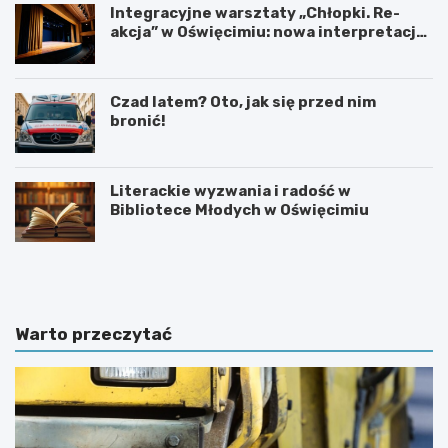
Integracyjne warsztaty „Chłopki. Re-
akcja” w Oświęcimiu: nowa interpretacja
przez teatr i muzykę
Czad latem? Oto, jak się przed nim
bronić!
Literackie wyzwania i radość w
Bibliotece Młodych w Oświęcimiu
U
6
r
0
o
.
c
T
z
y
Warto przeczytać
y
d
s
z
t
i
o
e
ś
ń
c
K
i
u