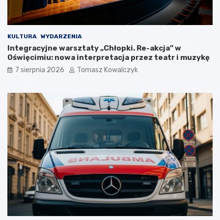
s
i
z
ę
a
w
K
O
KULTURA
WYDARZENIA
o
ś
Integracyjne warsztaty „Chłopki. Re-akcja” w
ś
w
Oświęcimiu: nowa interpretacja przez teatr i muzykę
c
i
7 sierpnia 2026
Tomasz Kowalczyk
i
ę
u
c
s
i
z
m
k
i
i
u
!