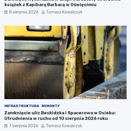
o
ś
książek z Kapibarą Barbarą w Oświęcimiu
ś
w
8 sierpnia 2026
Tomasz Kowalczyk
c
i
i
ę
u
c
s
i
z
m
k
i
i
u
!
INFRASTRUKTURA
REMONTY
Zamknięcie ulic Beskidzka i Spacerowa w Osieku:
Utrudnienia w ruchu od 10 sierpnia 2026 roku
7 sierpnia 2026
Tomasz Kowalczyk