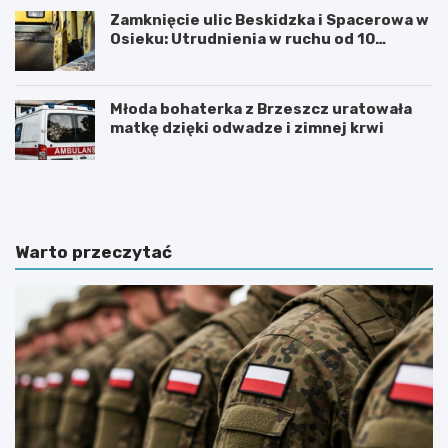
Zamknięcie ulic Beskidzka i Spacerowa w
Osieku: Utrudnienia w ruchu od 10
sierpnia 2026 roku
Młoda bohaterka z Brzeszcz uratowała
matkę dzięki odwadze i zimnej krwi
U
6
r
0
o
.
c
T
z
y
Warto przeczytać
y
d
s
z
t
i
o
e
ś
ń
c
K
i
u
k
l
u
t
c
u
z
r