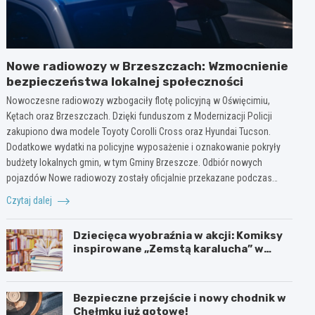
Nowe radiowozy w Brzeszczach: Wzmocnienie
bezpieczeństwa lokalnej społeczności
Nowoczesne radiowozy wzbogaciły flotę policyjną w Oświęcimiu,
Kętach oraz Brzeszczach. Dzięki funduszom z Modernizacji Policji
zakupiono dwa modele Toyoty Corolli Cross oraz Hyundai Tucson.
Dodatkowe wydatki na policyjne wyposażenie i oznakowanie pokryły
budżety lokalnych gmin, w tym Gminy Brzeszcze. Odbiór nowych
pojazdów Nowe radiowozy zostały oficjalnie przekazane podczas…
Czytaj dalej
Dziecięca wyobraźnia w akcji: Komiksy
inspirowane „Zemstą karalucha” w
bibliotece
Bezpieczne przejście i nowy chodnik w
Chełmku już gotowe!