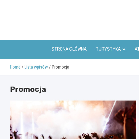
Skip
to
content
STRONA GŁÓWNA
TURYSTYKA
A
Home
Lista wpisów
Promocja
Promocja