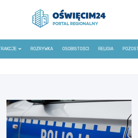
www.oswiecim24.pl
TRAKCJE
ROZRYWKA
OSOBISTOŚCI
RELIGIA
POZOS