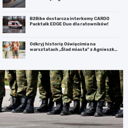
B2Bike dostarcza interkomy CARDO
Packtalk EDGE Duo dla ratowników!
Odkryj historię Oświęcimia na
warsztatach „Ślad miasta” z Agnieszką
Kozińską