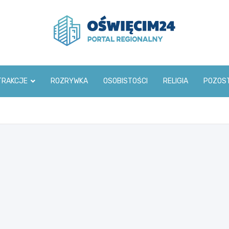
www.oswiecim24.pl
TRAKCJE
ROZRYWKA
OSOBISTOŚCI
RELIGIA
POZOS