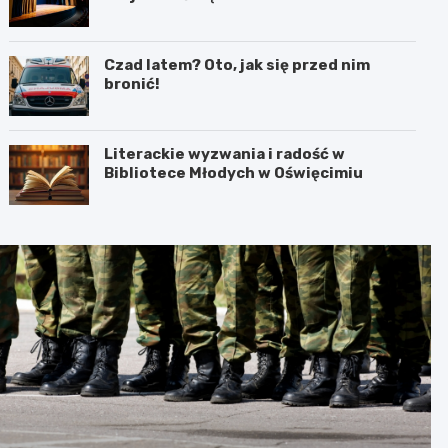
interpretacja przez teatr i muzykę
Czad latem? Oto, jak się przed nim
bronić!
Literackie wyzwania i radość w
Bibliotece Młodych w Oświęcimiu