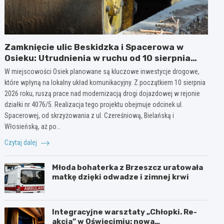
Zamknięcie ulic Beskidzka i Spacerowa w
Osieku: Utrudnienia w ruchu od 10 sierpnia
2026 roku
W miejscowości Osiek planowane są kluczowe inwestycje drogowe,
które wpłyną na lokalny układ komunikacyjny. Z początkiem 10 sierpnia
2026 roku, ruszą prace nad modernizacją drogi dojazdowej w rejonie
działki nr 4076/5. Realizacja tego projektu obejmuje odcinek ul.
Spacerowej, od skrzyżowania z ul. Czereśniową, Bielańską i
Włosieńską, aż po…
Czytaj dalej
Młoda bohaterka z Brzeszcz uratowała
matkę dzięki odwadze i zimnej krwi
Integracyjne warsztaty „Chłopki. Re-
akcja” w Oświęcimiu: nowa