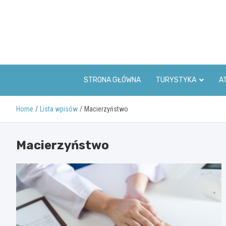
Skip
to
content
STRONA GŁÓWNA
TURYSTYKA
A
Home
Lista wpisów
Macierzyństwo
Macierzyństwo