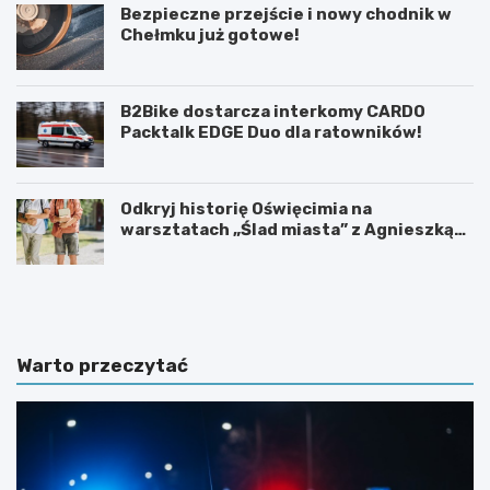
Bezpieczne przejście i nowy chodnik w
Chełmku już gotowe!
B2Bike dostarcza interkomy CARDO
Packtalk EDGE Duo dla ratowników!
Odkryj historię Oświęcimia na
warsztatach „Ślad miasta” z Agnieszką
Kozińską
U
6
r
0
o
.
c
T
z
y
Warto przeczytać
y
d
s
z
t
i
o
e
ś
ń
c
K
i
u