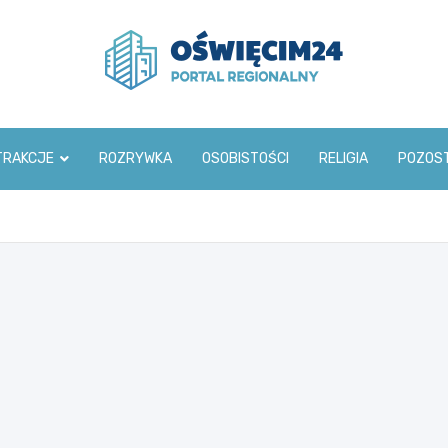
www.oswiecim24.pl
TRAKCJE
ROZRYWKA
OSOBISTOŚCI
RELIGIA
POZOS