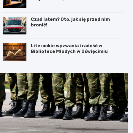
interpretacja przez teatr i muzykę
Czad latem? Oto, jak się przed nim
bronić!
Literackie wyzwania i radość w
Bibliotece Młodych w Oświęcimiu