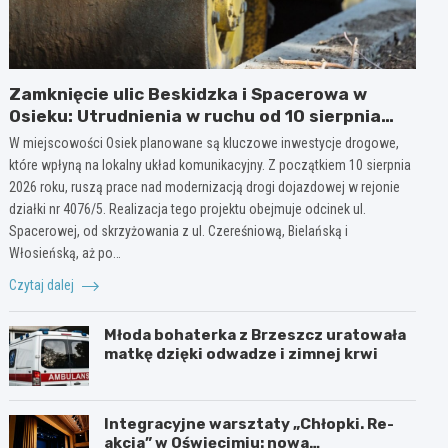
Zamknięcie ulic Beskidzka i Spacerowa w
Osieku: Utrudnienia w ruchu od 10 sierpnia
2026 roku
W miejscowości Osiek planowane są kluczowe inwestycje drogowe,
które wpłyną na lokalny układ komunikacyjny. Z początkiem 10 sierpnia
2026 roku, ruszą prace nad modernizacją drogi dojazdowej w rejonie
działki nr 4076/5. Realizacja tego projektu obejmuje odcinek ul.
Spacerowej, od skrzyżowania z ul. Czereśniową, Bielańską i
Włosieńską, aż po…
Czytaj dalej
Młoda bohaterka z Brzeszcz uratowała
matkę dzięki odwadze i zimnej krwi
Integracyjne warsztaty „Chłopki. Re-
akcja” w Oświęcimiu: nowa