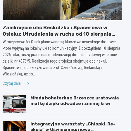
Zamknięcie ulic Beskidzka i Spacerowa w
Osieku: Utrudnienia w ruchu od 10 sierpnia
2026 roku
W miejscowości Osiek planowane są kluczowe inwestycje drogowe,
które wpłyną na lokalny układ komunikacyjny. Z początkiem 10 sierpnia
2026 roku, ruszą prace nad modernizacją drogi dojazdowej w rejonie
działki nr 4076/5. Realizacja tego projektu obejmuje odcinek ul.
Spacerowej, od skrzyżowania z ul. Czereśniową, Bielańską i
Włosieńską, aż po…
Czytaj dalej
Młoda bohaterka z Brzeszcz uratowała
matkę dzięki odwadze i zimnej krwi
Integracyjne warsztaty „Chłopki. Re-
akcja” w Oświęcimiu: nowa