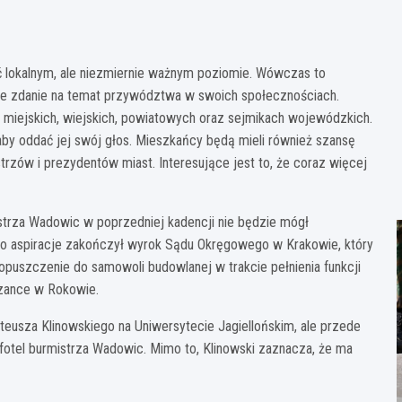
ć lokalnym, ale niezmiernie ważnym poziomie. Wówczas to
oje zdanie na temat przywództwa w swoich społecznościach.
iejskich, wiejskich, powiatowych oraz sejmikach wojewódzkich.
aby oddać jej swój głos. Mieszkańcy będą mieli również szansę
rzów i prezydentów miast. Interesujące jest to, że coraz więcej
istrza Wadowic w poprzedniej kadencji nie będzie mógł
o aspiracje zakończył wyrok Sądu Okręgowego w Krakowie, który
opuszczenie do samowoli budowlanej w trakcie pełnienia funkcji
czance w Rokowie.
teusza Klinowskiego na Uniwersytecie Jagiellońskim, ale przede
otel burmistrza Wadowic. Mimo to, Klinowski zaznacza, że ma