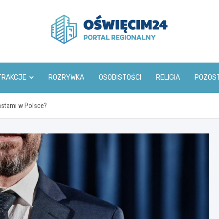
www.oswiecim24.pl
TRAKCJE
ROZRYWKA
OSOBISTOŚCI
RELIGIA
POZOS
astami w Polsce?