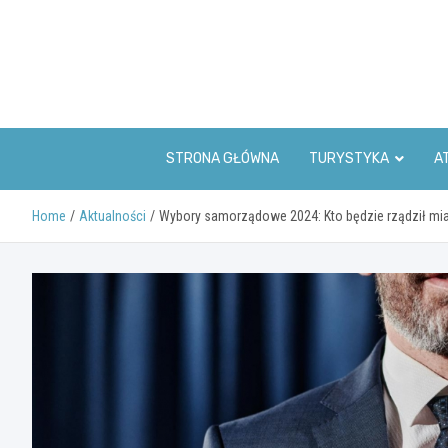
Skip
to
content
STRONA GŁÓWNA
TURYSTYKA
A
Home
Aktualności
Wybory samorządowe 2024: Kto będzie rządził mi