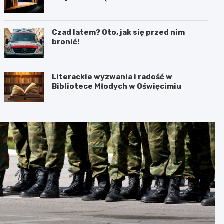
interpretacja przez teatr i muzykę
Czad latem? Oto, jak się przed nim
bronić!
Literackie wyzwania i radość w
Bibliotece Młodych w Oświęcimiu