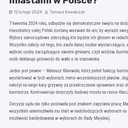
miastami w Polsce?
12 lutego 2024
Tomasz Kowalczyk
7 kwietnia 2024 roku, odbędzie się demokratyczne święto na doś
mieszkańcy całej Polski zostaną wezwani do urn, by wyrazić sw
Wybory samorządowe zdecydują kto będzie ich głosem w radach m
Wszystko zależy od tego, kto zaufa danej osobie wystarczająco, 
wybrać osoby zarządzające swoimi gminami, czyli wójtów, burmist
osób deklaruje gotowość do walki o te stanowiska.
Jedno jest pewne – Mateusz Klinowski, który pełnił funkcję burm
wystartować w tych wyborach, mimo wcześniejszych planów. Jeg
nałożył na niego karę grzywny za przekroczenie uprawnień oraz d
burmistrza. Kontrowersje dotyczyły budowy mostu na rzece Kle
Decyzja sądu nie tylko postawiła pod znakiem zapytania pracę Ma
wszystkim uniemożliwiła mu start w nadchodzących wyborach na f
możliwość kandydowania w wyborach do Rady Miejskiej.