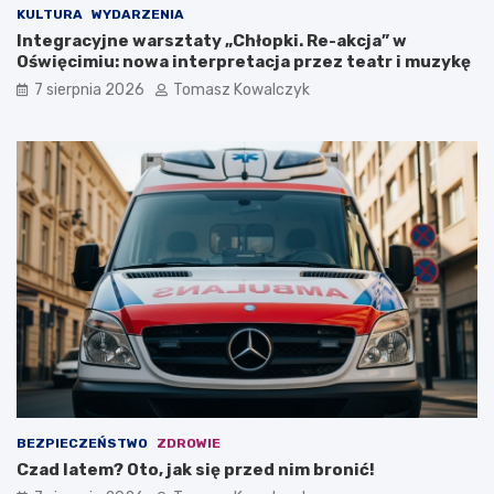
K
O
KULTURA
WYDARZENIA
o
ś
Integracyjne warsztaty „Chłopki. Re-akcja” w
ś
w
Oświęcimiu: nowa interpretacja przez teatr i muzykę
c
i
7 sierpnia 2026
Tomasz Kowalczyk
i
ę
u
c
s
i
z
m
k
i
i
u
!
BEZPIECZEŃSTWO
ZDROWIE
Czad latem? Oto, jak się przed nim bronić!