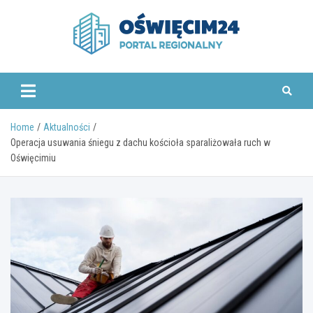
Skip
to
content
www.oswiecim24.pl
Home
Aktualności
Operacja usuwania śniegu z dachu kościoła sparaliżowała ruch w
Oświęcimiu