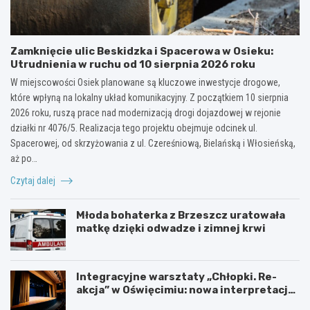
Zamknięcie ulic Beskidzka i Spacerowa w Osieku:
Utrudnienia w ruchu od 10 sierpnia 2026 roku
W miejscowości Osiek planowane są kluczowe inwestycje drogowe,
które wpłyną na lokalny układ komunikacyjny. Z początkiem 10 sierpnia
2026 roku, ruszą prace nad modernizacją drogi dojazdowej w rejonie
działki nr 4076/5. Realizacja tego projektu obejmuje odcinek ul.
Spacerowej, od skrzyżowania z ul. Czereśniową, Bielańską i Włosieńską,
aż po…
Czytaj dalej
Młoda bohaterka z Brzeszcz uratowała
matkę dzięki odwadze i zimnej krwi
Integracyjne warsztaty „Chłopki. Re-
akcja” w Oświęcimiu: nowa interpretacja
przez teatr i muzykę