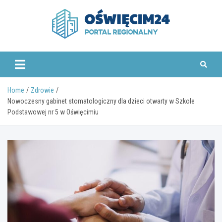
Skip
to
content
www.oswiecim24.pl
Home
Zdrowie
Nowoczesny gabinet stomatologiczny dla dzieci otwarty w Szkole
Podstawowej nr 5 w Oświęcimiu