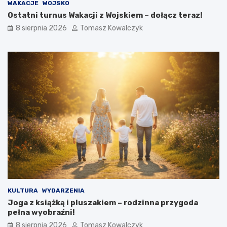
n
i
WAKACJE
WOJSKO
i
d
Ostatni turnus Wakacji z Wojskiem – dołącz teraz!
e
z
8 sierpnia 2026
Tomasz Kowalczyk
r
k
z
i
y
e
W
j
y
p
k
r
l
z
ę
e
t
d
y
n
c
a
h
m
w
i
O
.
ś
Z
w
o
i
b
KULTURA
WYDARZENIA
ę
a
Joga z książką i pluszakiem – rodzinna przygoda
c
c
pełna wyobraźni!
i
z
m
c
8 sierpnia 2026
Tomasz Kowalczyk