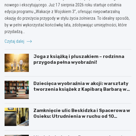
nowego i ekscytującego. Już 17 sierpnia 2026 roku startuje ostatnia
edycja programu „Wakacje z Wojskiem 3”, oferując niepowtarzalną
okazję do przeżycia przygody w stylu życia żołnierza. To idealny sposób,
by w pełni wykorzystać końcówkę lata, zdobywając umiejętności, które
przydadzą…
Czytaj dalej
Joga z książką i pluszakiem – rodzinna
przygoda pełna wyobraźni!
Dziecięca wyobraźnia w akcji: warsztaty
tworzenia książek z Kapibarą Barbarą w
Oświęcimiu
Zamknięcie ulic Beskidzka i Spacerowa w
Osieku: Utrudnienia w ruchu od 10
sierpnia 2026 roku