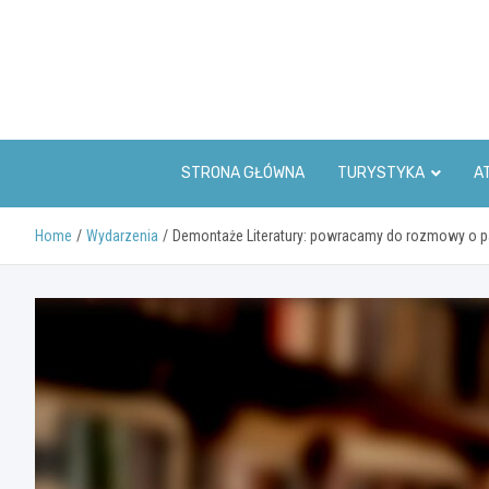
Skip
to
content
STRONA GŁÓWNA
TURYSTYKA
A
Home
Wydarzenia
Demontaże Literatury: powracamy do rozmowy o pami