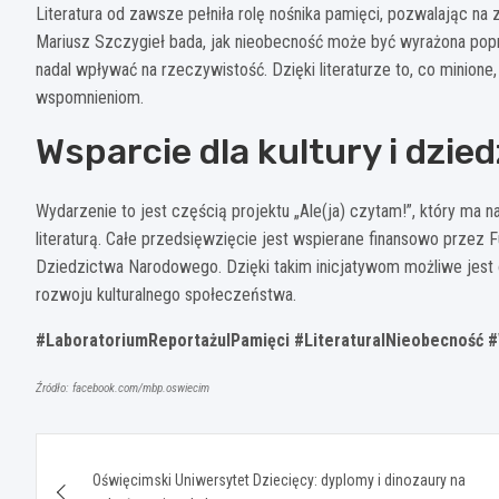
Literatura od zawsze pełniła rolę nośnika pamięci, pozwalając n
Mariusz Szczygieł bada, jak nieobecność może być wyrażona poprz
nadal wpływać na rzeczywistość. Dzięki literaturze to, co minion
wspomnieniom.
Wsparcie dla kultury i dzie
Wydarzenie to jest częścią projektu „Ale(ja) czytam!”, który ma n
literaturą. Całe przedsięwzięcie jest wspierane finansowo przez 
Dziedzictwa Narodowego. Dzięki takim inicjatywom możliwe jest 
rozwoju kulturalnego społeczeństwa.
#LaboratoriumReportażuIPamięci #LiteraturaINieobecność #
Źródło: facebook.com/mbp.oswiecim
Nawigacja
Oświęcimski Uniwersytet Dziecięcy: dyplomy i dinozaury na