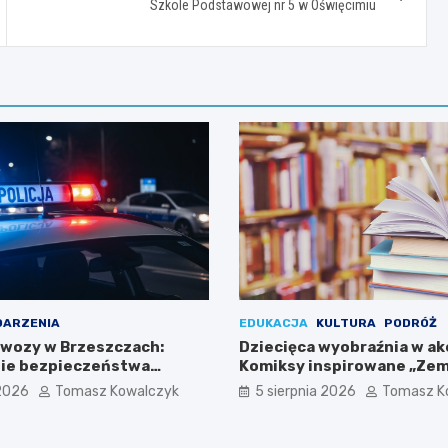
Szkole Podstawowej nr 5 w Oświęcimiu
DARZENIA
EDUKACJA
KULTURA
PODRÓŻ
wozy w Brzeszczach:
Dziecięca wyobraźnia w akc
ie bezpieczeństwa
Komiksy inspirowane „Ze
połeczności
karalucha” w bibliotece
 2026
Tomasz Kowalczyk
5 sierpnia 2026
Tomasz K