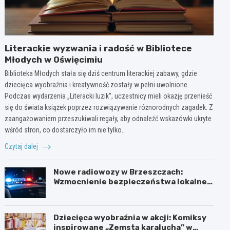
Literackie wyzwania i radość w Bibliotece
Młodych w Oświęcimiu
Biblioteka Młodych stała się dziś centrum literackiej zabawy, gdzie
dziecięca wyobraźnia i kreatywność zostały w pełni uwolnione.
Podczas wydarzenia „Literacki luzik”, uczestnicy mieli okazję przenieść
się do świata książek poprzez rozwiązywanie różnorodnych zagadek. Z
zaangażowaniem przeszukiwali regały, aby odnaleźć wskazówki ukryte
wśród stron, co dostarczyło im nie tylko…
Czytaj dalej
Nowe radiowozy w Brzeszczach:
Wzmocnienie bezpieczeństwa lokalnej
społeczności
Dziecięca wyobraźnia w akcji: Komiksy
inspirowane „Zemstą karalucha” w