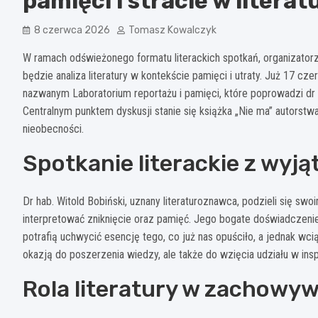
pamięci i stracie w literat
8 czerwca 2026
Tomasz Kowalczyk
W ramach odświeżonego formatu literackich spotkań, organizato
będzie analiza literatury w kontekście pamięci i utraty. Już 17 c
nazwanym Laboratorium reportażu i pamięci, które poprowadzi dr h
Centralnym punktem dyskusji stanie się książka „Nie ma” autorstw
nieobecności.
Spotkanie literackie z wy
Dr hab. Witold Bobiński, uznany literaturoznawca, podzieli się sw
interpretować zniknięcie oraz pamięć. Jego bogate doświadczeni
potrafią uchwycić esencję tego, co już nas opuściło, a jednak wci
okazją do poszerzenia wiedzy, ale także do wzięcia udziału w inspi
Rola literatury w zachowy