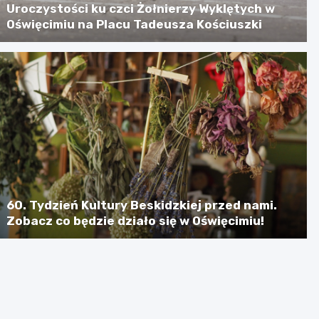
Uroczystości ku czci Żołnierzy Wyklętych w
Oświęcimiu na Placu Tadeusza Kościuszki
60. Tydzień Kultury Beskidzkiej przed nami.
Zobacz co będzie działo się w Oświęcimiu!