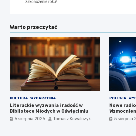
wpisu
zakończenie roku!
Warto przeczytać
KULTURA
WYDARZENIA
POLICJA
WY
Literackie wyzwania i radość w
Nowe radio
Bibliotece Młodych w Oświęcimiu
Wzmocnien
lokalnej s
6 sierpnia 2026
Tomasz Kowalczyk
5 sierpnia