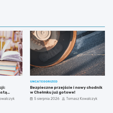
UNCATEGORIZED
ji:
Bezpieczne przejście i nowy chodnik
mstą
w Chełmku już gotowe!
owalczyk
5 sierpnia 2026
Tomasz Kowalczyk