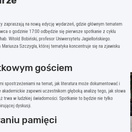
urze
rzy zapraszają na nową edycję wydarzeń, gdzie głównym tematem
zerwca o godzinie 17:00 odbędzie się pierwsze spotkanie z cyklu
ab. Witold Bobiński, profesor Uniwersytetu Jagiellońskiego.
a Mariusza Szczygła, której tematyka koncentruje się na zjawisku
jątkowym gościem
oimi spostrzeżeniami na temat, jak literatura może dokumentować i
e akademickie zapewni uczestnikom głęboką analizę tego, jak słowa
ąż trwa w ludzkiej świadomości. Spotkanie to będzie nie tylko
rującej dyskusji.
waniu pamięci