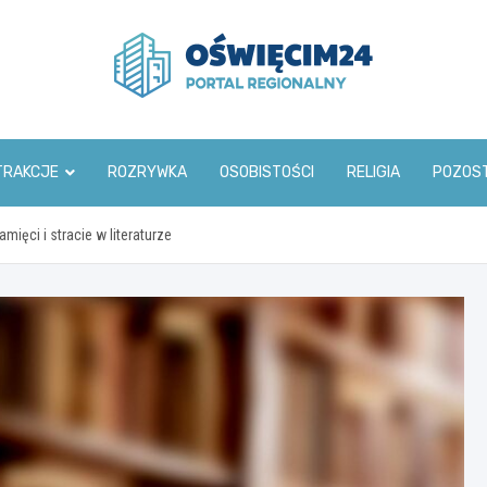
www.oswiecim24.pl
TRAKCJE
ROZRYWKA
OSOBISTOŚCI
RELIGIA
POZOS
ęci i stracie w literaturze