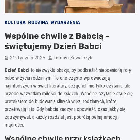
KULTURA
RODZINA
WYDARZENIA
Wspólne chwile z Babcią –
świętujemy Dzień Babci
21 stycznia 2026
Tomasz Kowalczyk
Dzień Babci
to niezwykła okazja, by podkreślić nieocenioną rolę
babć w życiu rodzinnym. To one często wprowadzają
najmłodszych w świat literatury, ucząc ich nie tylko czytania, ale
przede wszystkim miłości do książek. Wspólne czytanie staje się
pretekstem do budowania silnych więzi rodzinnych, które
przetrwają lata. Gdy babcia zaczyna opowieść, czas jakby się
zatrzymywał, a każdy rozdział jest podróżą pełną emocji i
mądrości.
Wspólne chwile przy książkach