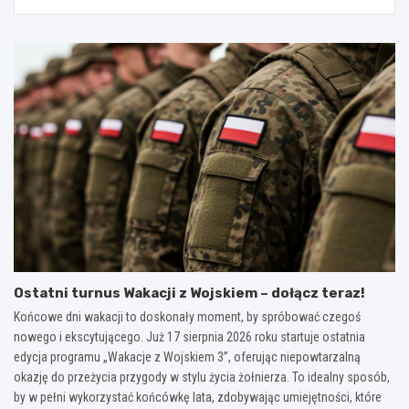
Ostatni turnus Wakacji z Wojskiem – dołącz teraz!
Końcowe dni wakacji to doskonały moment, by spróbować czegoś
nowego i ekscytującego. Już 17 sierpnia 2026 roku startuje ostatnia
edycja programu „Wakacje z Wojskiem 3”, oferując niepowtarzalną
okazję do przeżycia przygody w stylu życia żołnierza. To idealny sposób,
by w pełni wykorzystać końcówkę lata, zdobywając umiejętności, które