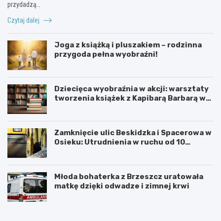
przydadzą…
Czytaj dalej
Joga z książką i pluszakiem – rodzinna
przygoda pełna wyobraźni!
Dziecięca wyobraźnia w akcji: warsztaty
tworzenia książek z Kapibarą Barbarą w
Oświęcimiu
Zamknięcie ulic Beskidzka i Spacerowa w
Osieku: Utrudnienia w ruchu od 10
sierpnia 2026 roku
Młoda bohaterka z Brzeszcz uratowała
matkę dzięki odwadze i zimnej krwi
U
6
r
0
o
.