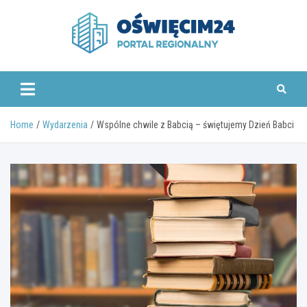
Skip
to
content
www.oswiecim24.pl
Home
Wydarzenia
Wspólne chwile z Babcią – świętujemy Dzień Babci