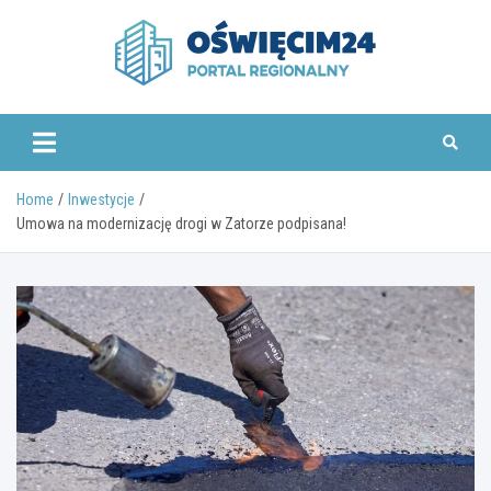
Skip
to
content
www.oswiecim24.pl
Home
Inwestycje
Umowa na modernizację drogi w Zatorze podpisana!