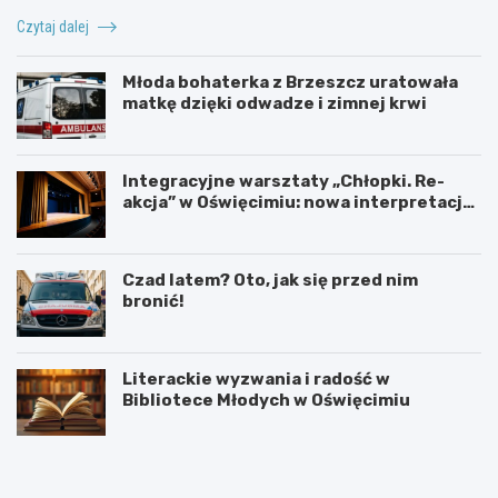
Czytaj dalej
Młoda bohaterka z Brzeszcz uratowała
matkę dzięki odwadze i zimnej krwi
Integracyjne warsztaty „Chłopki. Re-
akcja” w Oświęcimiu: nowa interpretacja
przez teatr i muzykę
Czad latem? Oto, jak się przed nim
bronić!
Literackie wyzwania i radość w
Bibliotece Młodych w Oświęcimiu
U
6
r
0
o
.
c
T