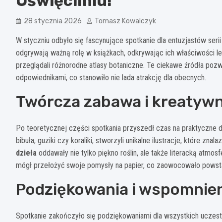
Oświęcimiu!
28 stycznia 2026
Tomasz Kowalczyk
W styczniu odbyło się fascynujące spotkanie dla entuzjastów serii „
odgrywają ważną rolę w książkach, odkrywając ich właściwości le
przeglądali różnorodne atlasy botaniczne. Te ciekawe źródła pozwo
odpowiednikami, co stanowiło nie lada atrakcję dla obecnych.
Twórcza zabawa i kreatyw
Po teoretycznej części spotkania przyszedł czas na praktyczne dzi
bibuła, guziki czy koraliki, stworzyli unikalne ilustracje, które z
dzieła
oddawały nie tylko piękno roślin, ale także literacką atmo
mógł przełożyć swoje pomysły na papier, co zaowocowało powsta
Podziękowania i wspomnie
Spotkanie zakończyło się podziękowaniami dla wszystkich uczestn