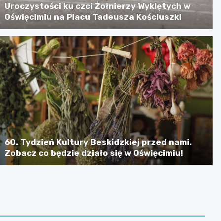
Uroczystości ku czci Żołnierzy Wyklętych w
Oświęcimiu na Placu Tadeusza Kościuszki
60. Tydzień Kultury Beskidzkiej przed nami.
Zobacz co będzie działo się w Oświęcimiu!