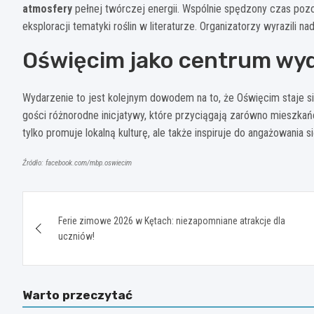
atmosfery
pełnej twórczej energii. Wspólnie spędzony czas pozo
eksploracji tematyki roślin w literaturze. Organizatorzy wyrazili n
Oświęcim jako centrum wyd
Wydarzenie to jest kolejnym dowodem na to, że Oświęcim staje si
gości różnorodne inicjatywy, które przyciągają zarówno mieszkań
tylko promuje lokalną kulturę, ale także inspiruje do angażowania 
Źródło: facebook.com/mbp.oswiecim
Nawigacja
Ferie zimowe 2026 w Kętach: niezapomniane atrakcje dla
wpisu
uczniów!
Warto przeczytać