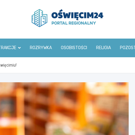
www.oswiecim24.pl
TRAKCJE
ROZRYWKA
OSOBISTOŚCI
RELIGIA
POZOS
więcimiu!