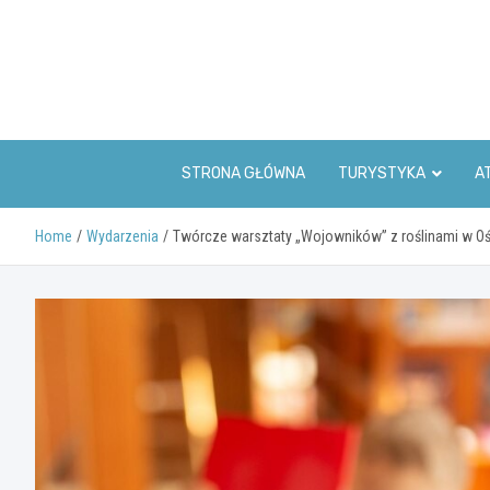
Skip
to
content
STRONA GŁÓWNA
TURYSTYKA
A
Home
Wydarzenia
Twórcze warsztaty „Wojowników” z roślinami w Oś