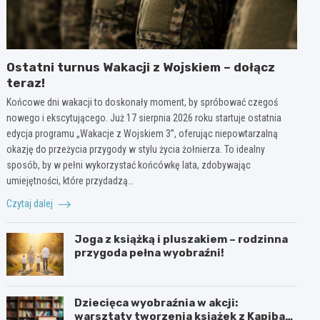
Ostatni turnus Wakacji z Wojskiem – dołącz
teraz!
Końcowe dni wakacji to doskonały moment, by spróbować czegoś
nowego i ekscytującego. Już 17 sierpnia 2026 roku startuje ostatnia
edycja programu „Wakacje z Wojskiem 3”, oferując niepowtarzalną
okazję do przeżycia przygody w stylu życia żołnierza. To idealny
sposób, by w pełni wykorzystać końcówkę lata, zdobywając
umiejętności, które przydadzą…
Czytaj dalej
Joga z książką i pluszakiem – rodzinna
przygoda pełna wyobraźni!
Dziecięca wyobraźnia w akcji:
warsztaty tworzenia książek z Kapibarą