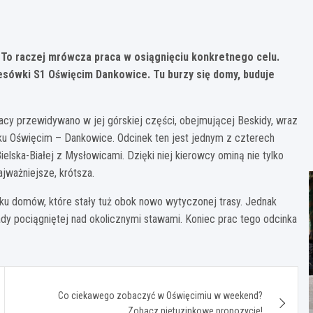
 To raczej mrówcza praca w osiągnięciu konkretnego celu.
esówki S1 Oświęcim Dankowice. Tu burzy się domy, buduje
acy przewidywano w jej górskiej części, obejmującej Beskidy, wraz
inku Oświęcim – Dankowice. Odcinek ten jest jednym z czterech
lska-Białej z Mysłowicami. Dzięki niej kierowcy ominą nie tylko
ajważniejsze, krótsza.
ku domów, które stały tuż obok nowo wytyczonej trasy. Jednak
 pociągniętej nad okolicznymi stawami. Koniec prac tego odcinka
Co ciekawego zobaczyć w Oświęcimiu w weekend?
Zobacz nietuzinkowe propozycje!