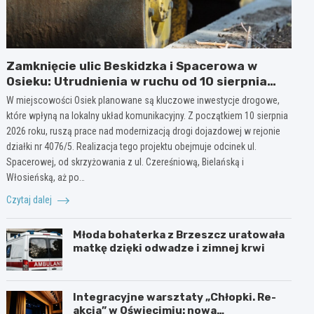
Zamknięcie ulic Beskidzka i Spacerowa w
Osieku: Utrudnienia w ruchu od 10 sierpnia
2026 roku
W miejscowości Osiek planowane są kluczowe inwestycje drogowe,
które wpłyną na lokalny układ komunikacyjny. Z początkiem 10 sierpnia
2026 roku, ruszą prace nad modernizacją drogi dojazdowej w rejonie
działki nr 4076/5. Realizacja tego projektu obejmuje odcinek ul.
Spacerowej, od skrzyżowania z ul. Czereśniową, Bielańską i
Włosieńską, aż po…
Czytaj dalej
Młoda bohaterka z Brzeszcz uratowała
matkę dzięki odwadze i zimnej krwi
Integracyjne warsztaty „Chłopki. Re-
akcja” w Oświęcimiu: nowa