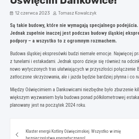
Oświęcim Dankowice!
12 czerwca 2023
Tomasz Kowalczyk
Są takie budowy, które nie wymagają specjalnego podejścia.
Jednak zupełnie inaczej jest podczas budowy śląskiej ekspr
podpory – a wszystko to z ogromnym rozmachem.
Budowa śląskiej ekspresówki budzi niemałe emocje. Najwięcej pr
z tunelami i estakadami. Jednak sporo dzieje się również na odc
nowo wytyczonych tras ułatwiających w przyszłości połączenie Bie
zatłoczone skrzyżowania, ale i jazda będzie bardziej płynna i co n
Między Oświęcimiem a Dankowicami niezbędne było zburzenie kil
większym wyzwaniem była budowa ponad półkilometrowej estakady
planowany jest na początek 2024 roku.
Nawigacja
Klaster energii Kotliny Oświęcimskiej. Wszystko w imię
wpisu
bezpieczeństwa energetycznego!