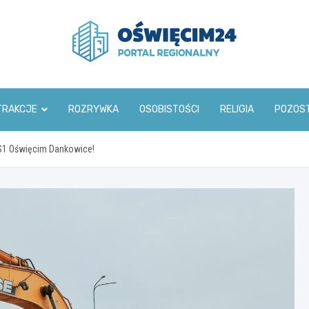
www.oswiecim24.pl
TRAKCJE
ROZRYWKA
OSOBISTOŚCI
RELIGIA
POZOS
S1 Oświęcim Dankowice!