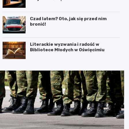
interpretacja przez teatr i muzykę
Czad latem? Oto, jak się przed nim
bronić!
Literackie wyzwania i radość w
Bibliotece Młodych w Oświęcimiu