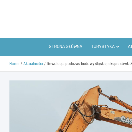
Skip
to
content
STRONA GŁÓWNA
TURYSTYKA
A
Home
Aktualności
Rewolucja podczas budowy śląskiej ekspresówki 