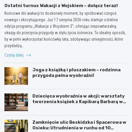
Ostatni turnus Wakacji z Wojskiem – dołącz teraz!
Końcowe dni wakacji to doskonały moment, by spróbować czegoś
nowego i ekscytującego. Już 17 sierpnia 2026 roku startuje ostatnia
edycja programu „Wakacje z Wojskiem 3”, oferując niepowtarzalną
okazję do przeżycia przygody w stylu życia żołnierza. To idealny sposób,
by w pełni wykorzystać końcówkę lata, zdobywając umiejętności, które
przydadzą…
Czytaj dalej
Joga z książką i pluszakiem – rodzinna
przygoda pełna wyobraźni!
Dziecięca wyobraźnia w akcji: warsztaty
tworzenia książek z Kapibarą Barbarą w
Oświęcimiu
Zamknięcie ulic Beskidzka i Spacerowa w
Osieku: Utrudnienia w ruchu od 10