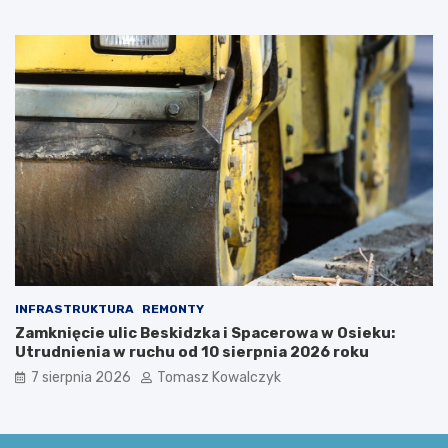
i
ę
u
c
s
i
z
m
k
i
i
u
!
INFRASTRUKTURA
REMONTY
Zamknięcie ulic Beskidzka i Spacerowa w Osieku:
Utrudnienia w ruchu od 10 sierpnia 2026 roku
7 sierpnia 2026
Tomasz Kowalczyk