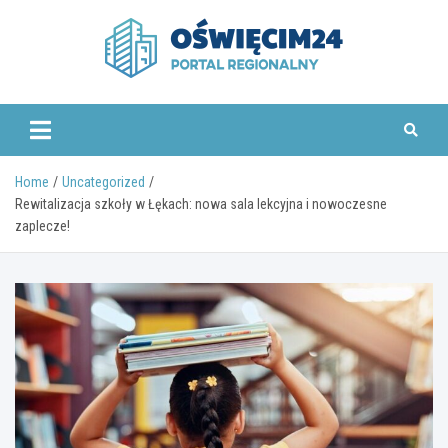
Skip
to
content
www.oswiecim24.pl
Home
Uncategorized
Rewitalizacja szkoły w Łękach: nowa sala lekcyjna i nowoczesne
zaplecze!