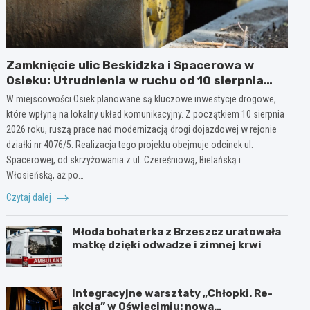
Zamknięcie ulic Beskidzka i Spacerowa w
Osieku: Utrudnienia w ruchu od 10 sierpnia
2026 roku
W miejscowości Osiek planowane są kluczowe inwestycje drogowe,
które wpłyną na lokalny układ komunikacyjny. Z początkiem 10 sierpnia
2026 roku, ruszą prace nad modernizacją drogi dojazdowej w rejonie
działki nr 4076/5. Realizacja tego projektu obejmuje odcinek ul.
Spacerowej, od skrzyżowania z ul. Czereśniową, Bielańską i
Włosieńską, aż po…
Czytaj dalej
Młoda bohaterka z Brzeszcz uratowała
matkę dzięki odwadze i zimnej krwi
Integracyjne warsztaty „Chłopki. Re-
akcja” w Oświęcimiu: nowa