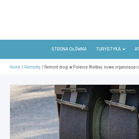
Skip
to
content
STRONA GŁÓWNA
TURYSTYKA
A
Home
Remonty
Remont drogi w Polance Wielkiej: nowa organizacja r