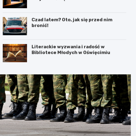
interpretacja przez teatr i muzykę
Czad latem? Oto, jak się przed nim
bronić!
Literackie wyzwania i radość w
Bibliotece Młodych w Oświęcimiu