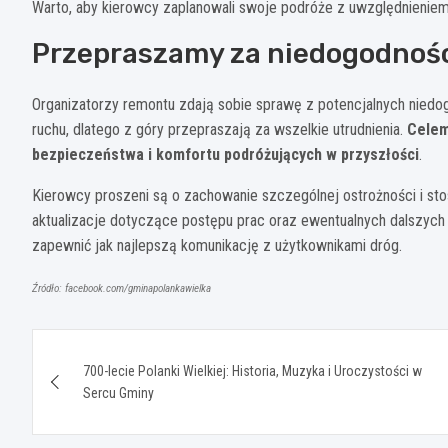
Warto, aby kierowcy zaplanowali swoje podróże z uwzględnieniem
Przepraszamy za niedogodnoś
Organizatorzy remontu zdają sobie sprawę z potencjalnych nied
ruchu, dlatego z góry przepraszają za wszelkie utrudnienia.
Celem
bezpieczeństwa i komfortu podróżujących w przyszłości
.
Kierowcy proszeni są o zachowanie szczególnej ostrożności i s
aktualizacje dotyczące postępu prac oraz ewentualnych dalszych 
zapewnić jak najlepszą komunikację z użytkownikami dróg.
Źródło: facebook.com/gminapolankawielka
Nawigacja
700-lecie Polanki Wielkiej: Historia, Muzyka i Uroczystości w
wpisu
Sercu Gminy