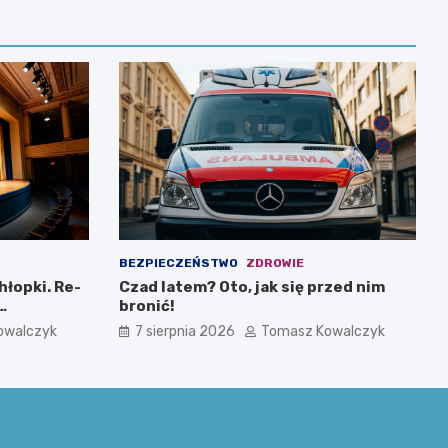
BEZPIECZEŃSTWO
ZDROWIE
hłopki. Re-
Czad latem? Oto, jak się przed nim
bronić!
i muzykę
owalczyk
7 sierpnia 2026
Tomasz Kowalczyk