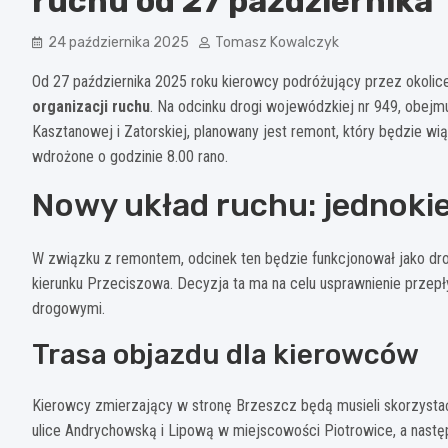
ruchu od 27 października
24 października 2025
Tomasz Kowalczyk
Od 27 października 2025 roku kierowcy podróżujący przez okolic
organizacji ruchu
. Na odcinku drogi wojewódzkiej nr 949, obejm
Kasztanowej i Zatorskiej, planowany jest remont, który będzie w
wdrożone o godzinie 8.00 rano.
Nowy układ ruchu: jednok
W związku z remontem, odcinek ten będzie funkcjonował jako dro
kierunku Przeciszowa. Decyzja ta ma na celu usprawnienie przep
drogowymi.
Trasa objazdu dla kierowców
Kierowcy zmierzający w stronę Brzeszcz będą musieli skorzyst
ulice Andrychowską i Lipową w miejscowości Piotrowice, a nastę