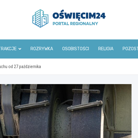
www.oswiecim24.pl
TRAKCJE
ROZRYWKA
OSOBISTOŚCI
RELIGIA
POZOS
uchu od 27 października