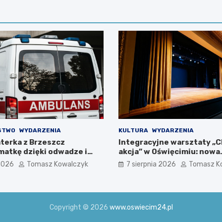
STWO
WYDARZENIA
KULTURA
WYDARZENIA
terka z Brzeszcz
Integracyjne warsztaty „C
matkę dzięki odwadze i
akcja” w Oświęcimiu: nowa
i
interpretacja przez teatr 
 2026
Tomasz Kowalczyk
7 sierpnia 2026
Tomasz K
Copyright © 2026
www.oswiecim24.pl