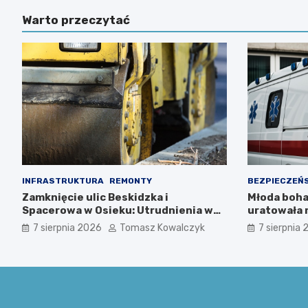
Warto przeczytać
INFRASTRUKTURA
REMONTY
BEZPIECZEŃ
Zamknięcie ulic Beskidzka i
Młoda boha
Spacerowa w Osieku: Utrudnienia w
uratowała 
ruchu od 10 sierpnia 2026 roku
zimnej krw
7 sierpnia 2026
Tomasz Kowalczyk
7 sierpnia