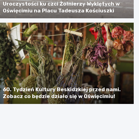
Uroczystości ku czci Żołnierzy Wyklętych w
Oświęcimiu na Placu Tadeusza Kościuszki
60. Tydzień Kultury Beskidzkiej przed nami.
Zobacz co będzie działo się w Oświęcimiu!