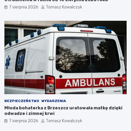
r
k
7 sierpnia 2026
Tomasz Kowalczyk
z
i
y
e
W
j
y
p
k
r
l
z
ę
e
t
d
y
n
c
a
h
m
w
i
O
.
ś
Z
w
o
i
b
ę
a
BEZPIECZEŃSTWO
WYDARZENIA
c
c
Młoda bohaterka z Brzeszcz uratowała matkę dzięki
i
z
odwadze i zimnej krwi
m
c
i
o
7 sierpnia 2026
Tomasz Kowalczyk
u
b
n
ę