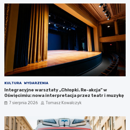
a
d
P
z
l
i
a
e
c
d
u
z
T
i
a
a
d
ł
e
o
u
s
s
i
z
ę
a
w
K
O
KULTURA
WYDARZENIA
o
ś
Integracyjne warsztaty „Chłopki. Re-akcja” w
ś
w
Oświęcimiu: nowa interpretacja przez teatr i muzykę
c
i
7 sierpnia 2026
Tomasz Kowalczyk
i
ę
u
c
s
i
z
m
k
i