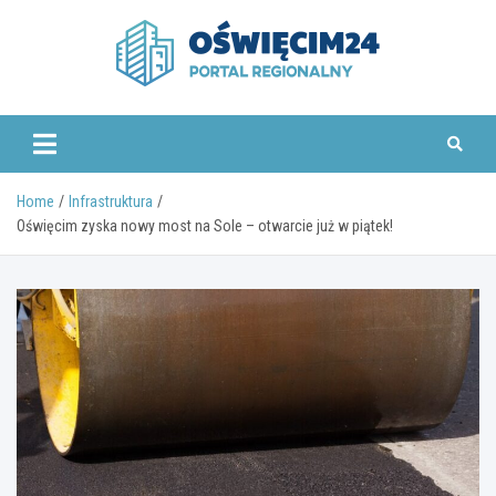
Skip
to
content
www.oswiecim24.pl
Home
Infrastruktura
Oświęcim zyska nowy most na Sole – otwarcie już w piątek!