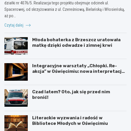
działki nr 4076/5. Realizacja tego projektu obejmuje odcinek ul.
Spacerowej, od skrzyżowania z ul. Czereśniową, Bielańską i Włosieńską,
aż po…
Czytaj dalej
Młoda bohaterka z Brzeszcz uratowała
matkę dzięki odwadze i zimnej krwi
Integracyjne warsztaty „Chłopki. Re-
akcja” w Oświęcimiu: nowa interpretacja
przez teatr i muzykę
Czad latem? Oto, jak się przed nim
bronić!
Literackie wyzwania i radość w
Bibliotece Młodych w Oświęcimiu