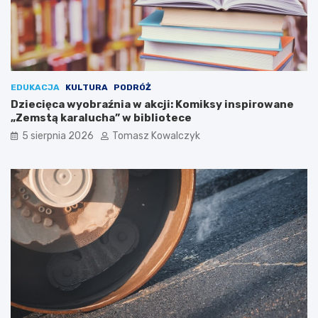
d
ł
e
o
u
s
s
i
z
ę
a
w
K
O
EDUKACJA
KULTURA
PODRÓŻ
o
ś
Dziecięca wyobraźnia w akcji: Komiksy inspirowane
ś
w
„Zemstą karalucha” w bibliotece
c
i
5 sierpnia 2026
Tomasz Kowalczyk
i
ę
u
c
s
i
z
m
k
i
i
u
!