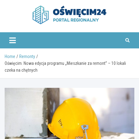
Skip
to
content
www.oswiecim24.pl
Home
Remonty
Oświęcim. Nowa edycja programu „Mieszkanie za remont” – 10 lokali
czeka na chętnych