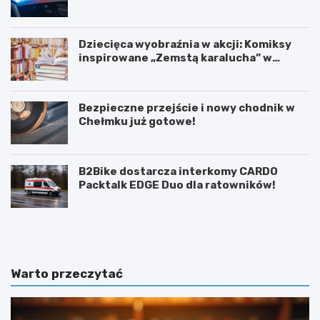
społeczności
Dziecięca wyobraźnia w akcji: Komiksy
inspirowane „Zemstą karalucha” w
bibliotece
Bezpieczne przejście i nowy chodnik w
Chełmku już gotowe!
B2Bike dostarcza interkomy CARDO
Packtalk EDGE Duo dla ratowników!
U
6
r
0
o
.
c
T
z
y
Warto przeczytać
y
d
s
z
t
i
o
e