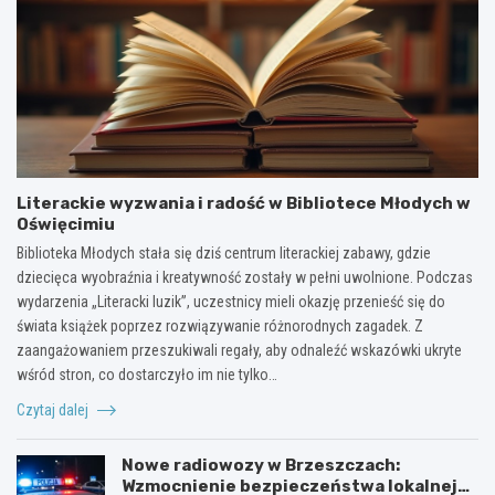
Literackie wyzwania i radość w Bibliotece Młodych w
Oświęcimiu
Biblioteka Młodych stała się dziś centrum literackiej zabawy, gdzie
dziecięca wyobraźnia i kreatywność zostały w pełni uwolnione. Podczas
wydarzenia „Literacki luzik”, uczestnicy mieli okazję przenieść się do
świata książek poprzez rozwiązywanie różnorodnych zagadek. Z
zaangażowaniem przeszukiwali regały, aby odnaleźć wskazówki ukryte
wśród stron, co dostarczyło im nie tylko…
Czytaj dalej
Nowe radiowozy w Brzeszczach:
Wzmocnienie bezpieczeństwa lokalnej