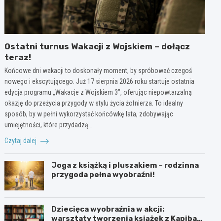
Ostatni turnus Wakacji z Wojskiem – dołącz
teraz!
Końcowe dni wakacji to doskonały moment, by spróbować czegoś
nowego i ekscytującego. Już 17 sierpnia 2026 roku startuje ostatnia
edycja programu „Wakacje z Wojskiem 3”, oferując niepowtarzalną
okazję do przeżycia przygody w stylu życia żołnierza. To idealny
sposób, by w pełni wykorzystać końcówkę lata, zdobywając
umiejętności, które przydadzą…
Czytaj dalej
Joga z książką i pluszakiem – rodzinna
przygoda pełna wyobraźni!
Dziecięca wyobraźnia w akcji:
warsztaty tworzenia książek z Kapibarą