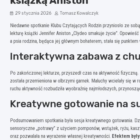
książką Aniston
29 stycznia 2026
Tomasz Kowalczyk
Niedawne spotkanie Klubu Czytających Rodzin przyniosło ze sobą m
lekturę książki Jennifer Aniston „Clydeo smakuje życie”. Opowieś
a psia rodzina, będąca jej głównym bohaterem, stała się punktem
Interaktywna zabawa z chu
Po zakończonej lekturze, przyszedł czas na aktywność fizyczną. 
została przemieniona w olbrzymi garnek. Maluchy wcielały się w r
ruchu aktywność rozbudziła wyobraźnię najmłodszych, przynoszą
Kreatywne gotowanie na s
Podsumowaniem spotkania była sesja kreatywnego gotowania. Dzi
sensoryczne „potrawy” z użyciem pomponów, wstążek, ryżu, kaszy
oraz pozwalała na wyrażenie własnej kreatywności.
Efektem był