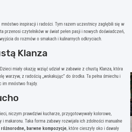
nóstwo inspiracji i radości. Tym razem uczestnicy zagłębili się w
ć ta przenosi czytelników w świat pełen pasji i nowych doświadczeń,
 wyjścia do rozmów o smakach i kulinarnych odkryciach.
stą Klanza
Dzieci miały okazję wziąć udział w zabawie z chustą Klanza, która
olę warzyw, z radością „wskakując” do środka. Ta pełna śmiechu i
c im mnóstwo frajdy.
ucho
eci, niczym prawdziwi kucharze, przygotowywały kolorowe,
 i makaronu. Taka forma zabawy rozwijała ich zdolności manualne
y różnorodne, barwne kompozycje
, które cieszyły oko i dawały