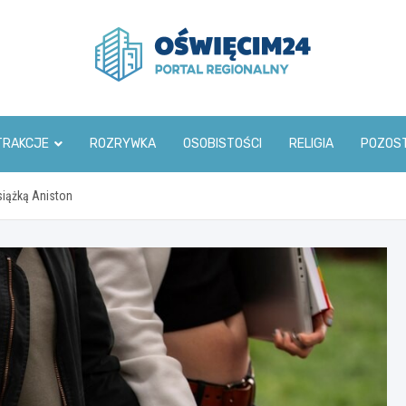
www.oswiecim24.pl
TRAKCJE
ROZRYWKA
OSOBISTOŚCI
RELIGIA
POZOS
siążką Aniston