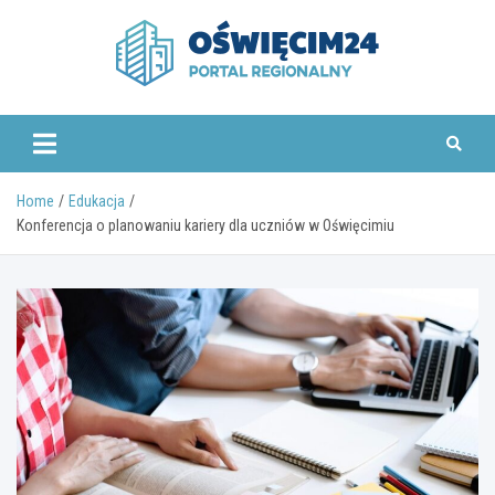
Skip
to
content
www.oswiecim24.pl
Home
Edukacja
Konferencja o planowaniu kariery dla uczniów w Oświęcimiu