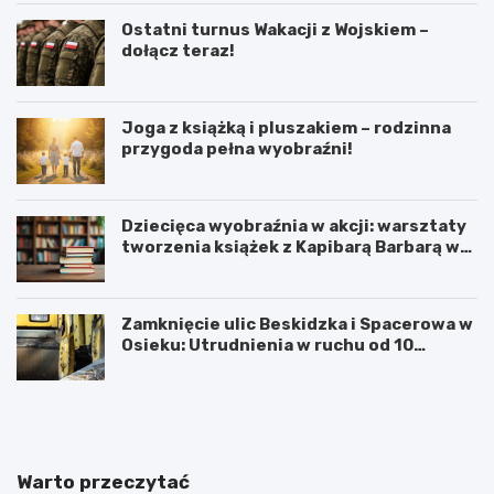
Ostatni turnus Wakacji z Wojskiem –
dołącz teraz!
Joga z książką i pluszakiem – rodzinna
przygoda pełna wyobraźni!
Dziecięca wyobraźnia w akcji: warsztaty
tworzenia książek z Kapibarą Barbarą w
Oświęcimiu
Zamknięcie ulic Beskidzka i Spacerowa w
Osieku: Utrudnienia w ruchu od 10
sierpnia 2026 roku
U
6
r
0
o
.
c
T
z
y
Warto przeczytać
y
d