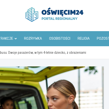
www.oswiecim24.pl
TRAKCJE
ROZRYWKA
OSOBISTOŚCI
RELIGIA
POZOS
obusu: Dwoje pasażerów, w tym 4-letnie dziecko, z obrażeniami