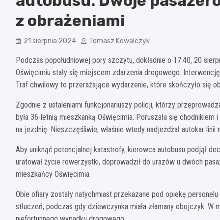
autobusu: Dwoje pasażerów
z obrażeniami
21 sierpnia 2024
Tomasz Kowalczyk
Podczas popołudniowej pory szczytu, dokładnie o 17:40, 20 sierp
Oświęcimiu stały się miejscem zdarzenia drogowego. Interwencję 
Traf chwilowy to przerażające wydarzenie, które skończyło się ob
Zgodnie z ustaleniami funkcjonariuszy policji, którzy przeprowad
była 36-letnią mieszkanką Oświęcimia. Poruszała się chodnikiem i
na jezdnię. Nieszczęśliwie, właśnie wtedy nadjeżdżał autokar linii
Aby uniknąć potencjalnej katastrofy, kierowca autobusu podjął 
uratował życie rowerzystki, doprowadził do urazów u dwóch pasaż
mieszkańcy Oświęcimia.
Obie ofiary zostały natychmiast przekazane pod opiekę personel
stłuczeń, podczas gdy dziewczynka miała złamany obojczyk. W mia
niefortunnego wypadku drogowego.