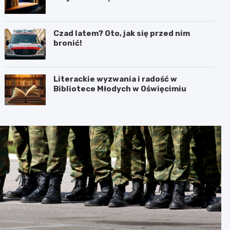
interpretacja przez teatr i muzykę
Czad latem? Oto, jak się przed nim
bronić!
Literackie wyzwania i radość w
Bibliotece Młodych w Oświęcimiu