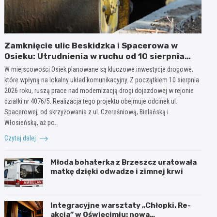
Zamknięcie ulic Beskidzka i Spacerowa w
Osieku: Utrudnienia w ruchu od 10 sierpnia
2026 roku
W miejscowości Osiek planowane są kluczowe inwestycje drogowe,
które wpłyną na lokalny układ komunikacyjny. Z początkiem 10 sierpnia
2026 roku, ruszą prace nad modernizacją drogi dojazdowej w rejonie
działki nr 4076/5. Realizacja tego projektu obejmuje odcinek ul.
Spacerowej, od skrzyżowania z ul. Czereśniową, Bielańską i
Włosieńską, aż po…
Czytaj dalej
Młoda bohaterka z Brzeszcz uratowała
matkę dzięki odwadze i zimnej krwi
Integracyjne warsztaty „Chłopki. Re-
akcja” w Oświęcimiu: nowa