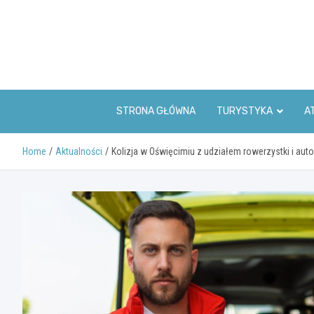
Skip
to
content
STRONA GŁÓWNA
TURYSTYKA
A
Home
Aktualności
Kolizja w Oświęcimiu z udziałem rowerzystki i aut