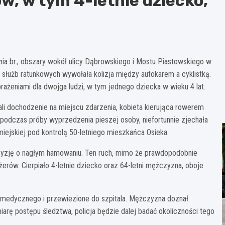
, w tym 4-letnie dziecko,
nia br., obszary wokół ulicy Dąbrowskiego i Mostu Piastowskiego w
służb ratunkowych wywołała kolizja między autokarem a cyklistką.
rażeniami dla dwojga ludzi, w tym jednego dziecka w wieku 4 lat.
zali dochodzenie na miejscu zdarzenia, kobieta kierująca rowerem
 podczas próby wyprzedzenia pieszej osoby, niefortunnie zjechała
 miejskiej pod kontrolą 50-letniego mieszkańca Osieka.
decyzję o nagłym hamowaniu. Ten ruch, mimo że prawdopodobnie
erów. Cierpiało 4-letnie dziecko oraz 64-letni mężczyzna, oboje
u medycznego i przewiezione do szpitala. Mężczyzna doznał
rę postępu śledztwa, policja będzie dalej badać okoliczności tego