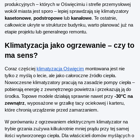
produkcyjnych – których w Oświęcimiu i strefie przemysłowej 
wokół miasta jest sporo – lepiej sprawdzają się klimatyzatory 
kasetonowe
, 
podstropowe
 lub 
kanałowe
. Te ostatnie, 
całkowicie ukryte w strukturze budynku, warto planować już na 
etapie projektu lub generalnego remontu.
Klimatyzacja jako ogrzewanie – czy to 
ma sens?
Coraz częściej 
klimatyzacja Oświęcim
 montowana jest nie 
tylko z myślą o lecie, ale jako całoroczne źródło ciepła. 
Nowoczesne klimatyzatory pracują na zasadzie pompy ciepła – 
pobierają energię z zewnętrznego powietrza i przekazują ją do 
środka. Topowe modele działają sprawnie nawet przy 
-30°C na 
zewnątrz
, wyposażone w grzałkę tacy ociekowej i karteru, 
które chronią urządzenie przed zamarzaniem.
W porównaniu z ogrzewaniem elektrycznym klimatyzator na 
trybie grzania zużywa kilkukrotnie mniej prądu przy tej samej 
ilości wytworzonego ciepła. Dla właścicieli domów myślących o 