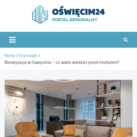
Skip
to
content
www.oswiecim24.pl
Home
Pozostałe
Klimatyzacja w Oświęcimiu – co warto wiedzieć przed montażem?