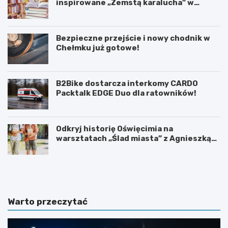
inspirowane „Zemstą karalucha” w
bibliotece
Bezpieczne przejście i nowy chodnik w
Chełmku już gotowe!
B2Bike dostarcza interkomy CARDO
Packtalk EDGE Duo dla ratowników!
Odkryj historię Oświęcimia na
warsztatach „Ślad miasta” z Agnieszką
Kozińską
U
6
r
0
o
.
c
T
z
y
Warto przeczytać
y
d
s
z
t
i