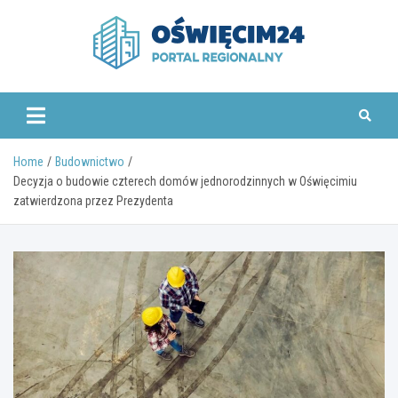
Skip
to
content
www.oswiecim24.pl
Home
Budownictwo
Decyzja o budowie czterech domów jednorodzinnych w Oświęcimiu
zatwierdzona przez Prezydenta