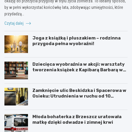
okazję do przeżycia przygody w stylu życia żołnierza. To idealny sposób,
by w pełni wykorzystać końcówkę lata, zdobywając umiejętności, które
przydadzą…
Czytaj dalej
Joga z książką i pluszakiem – rodzinna
przygoda pełna wyobraźni!
Dziecięca wyobraźnia w akcji: warsztaty
tworzenia książek z Kapibarą Barbarą w
Oświęcimiu
Zamknięcie ulic Beskidzka i Spacerowa w
Osieku: Utrudnienia w ruchu od 10
sierpnia 2026 roku
Młoda bohaterka z Brzeszcz uratowała
matkę dzięki odwadze i zimnej krwi
U
6