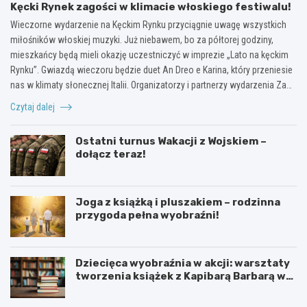
Kęcki Rynek zagości w klimacie włoskiego festiwalu!
Wieczorne wydarzenie na Kęckim Rynku przyciągnie uwagę wszystkich
miłośników włoskiej muzyki. Już niebawem, bo za półtorej godziny,
mieszkańcy będą mieli okazję uczestniczyć w imprezie „Lato na kęckim
Rynku”. Gwiazdą wieczoru będzie duet An Dreo e Karina, który przeniesie
nas w klimaty słonecznej Italii. Organizatorzy i partnerzy wydarzenia Za…
Czytaj dalej
Ostatni turnus Wakacji z Wojskiem –
dołącz teraz!
Joga z książką i pluszakiem – rodzinna
przygoda pełna wyobraźni!
Dziecięca wyobraźnia w akcji: warsztaty
tworzenia książek z Kapibarą Barbarą w
Oświęcimiu