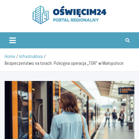
Skip
to
content
www.oswiecim24.pl
Home
Infrastruktura
Bezpieczeństwo na torach: Policyjna operacja „TOR” w Małopolsce