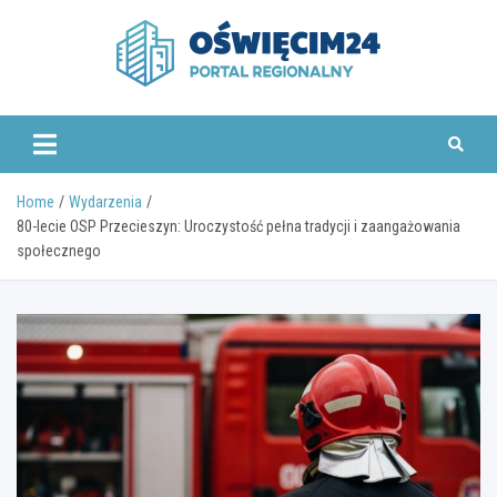
Skip
to
content
www.oswiecim24.pl
Home
Wydarzenia
80-lecie OSP Przecieszyn: Uroczystość pełna tradycji i zaangażowania
społecznego