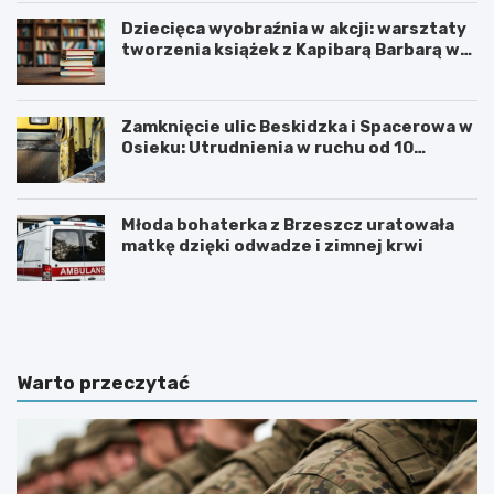
Dziecięca wyobraźnia w akcji: warsztaty
tworzenia książek z Kapibarą Barbarą w
Oświęcimiu
Zamknięcie ulic Beskidzka i Spacerowa w
Osieku: Utrudnienia w ruchu od 10
sierpnia 2026 roku
Młoda bohaterka z Brzeszcz uratowała
matkę dzięki odwadze i zimnej krwi
U
6
r
0
o
.
c
T
z
y
Warto przeczytać
y
d
s
z
t
i
o
e
ś
ń
c
K