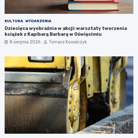
u
s
s
i
z
ę
a
w
KULTURA
WYDARZENIA
K
O
Dziecięca wyobraźnia w akcji: warsztaty tworzenia
o
ś
książek z Kapibarą Barbarą w Oświęcimiu
ś
w
8 sierpnia 2026
Tomasz Kowalczyk
c
i
i
ę
u
c
s
i
z
m
k
i
i
u
!