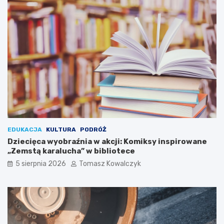
P
z
l
i
a
e
c
d
u
z
T
i
a
a
d
ł
e
o
u
s
s
i
z
ę
a
w
K
O
EDUKACJA
KULTURA
PODRÓŻ
o
ś
Dziecięca wyobraźnia w akcji: Komiksy inspirowane
ś
w
„Zemstą karalucha” w bibliotece
c
i
5 sierpnia 2026
Tomasz Kowalczyk
i
ę
u
c
s
i
z
m
k
i
i
u
!