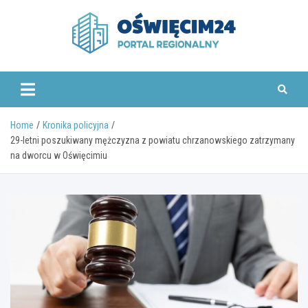
Skip
to
content
www.oswiecim24.pl
Home
Kronika policyjna
29-letni poszukiwany mężczyzna z powiatu chrzanowskiego zatrzymany
na dworcu w Oświęcimiu