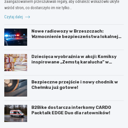
zaangażowaniem przeszukiwali regały, aby odnaleźć wskazówki ukryte
wśród stron, co dostarczyło im nie tylko…
Czytaj dalej
Nowe radiowozy w Brzeszczach:
Wzmocnienie bezpieczeństwa lokalnej
społeczności
Dziecięca wyobraźnia w akcji: Komiksy
inspirowane „Zemstą karalucha” w
bibliotece
Bezpieczne przejście i nowy chodnik w
Chełmku już gotowe!
B2Bike dostarcza interkomy CARDO
Packtalk EDGE Duo dla ratowników!
U
6
r
0