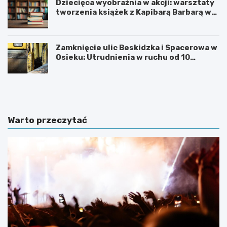
Dziecięca wyobraźnia w akcji: warsztaty
tworzenia książek z Kapibarą Barbarą w
Oświęcimiu
Zamknięcie ulic Beskidzka i Spacerowa w
Osieku: Utrudnienia w ruchu od 10
sierpnia 2026 roku
U
6
r
0
o
.
c
T
z
y
Warto przeczytać
y
d
s
z
t
i
o
e
ś
ń
c
K
i
u
k
l
u
t
c
u
z
r
c
y