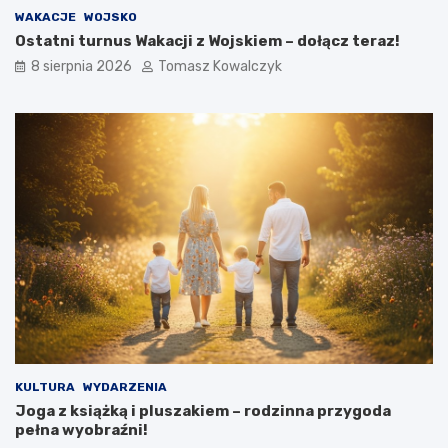
i
b
WAKACJE
WOJSKO
ę
a
Ostatni turnus Wakacji z Wojskiem – dołącz teraz!
c
c
i
z
8 sierpnia 2026
Tomasz Kowalczyk
m
c
i
o
u
b
n
ę
a
d
P
z
l
i
a
e
c
d
u
z
T
i
a
a
d
ł
e
o
u
s
s
i
z
ę
KULTURA
WYDARZENIA
a
w
Joga z książką i pluszakiem – rodzinna przygoda
K
O
pełna wyobraźni!
o
ś