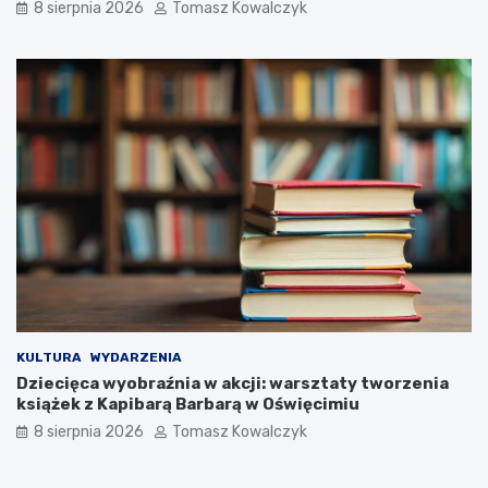
8 sierpnia 2026
Tomasz Kowalczyk
ś
w
c
i
i
ę
u
c
s
i
z
m
k
i
i
u
!
KULTURA
WYDARZENIA
Dziecięca wyobraźnia w akcji: warsztaty tworzenia
książek z Kapibarą Barbarą w Oświęcimiu
8 sierpnia 2026
Tomasz Kowalczyk