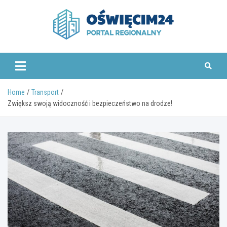
Skip
to
content
www.oswiecim24.pl
Home
Transport
Zwiększ swoją widoczność i bezpieczeństwo na drodze!