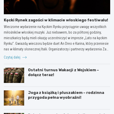
Kęcki Rynek zagości w klimacie włoskiego festiwalu!
Wieczorne wydarzenie na Kęckim Rynku przyciągnie uwagę wszystkich
miłośników włoskiej muzyki. Już niebawem, bo za półtorej godziny,
mieszkańcy będą mieli okazję uczestniczyć w imprezie „Lato na kęckim
Rynku”. Gwiazdą wieczoru będzie duet An Dreo e Karina, który przeniesie
nas w klimaty słonecznej Italii. Organizatorzy i partnerzy wydarzenia Za…
Czytaj dalej
Ostatni turnus Wakacji z Wojskiem –
dołącz teraz!
Joga z książką i pluszakiem – rodzinna
przygoda pełna wyobraźni!