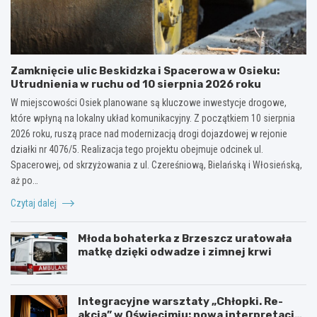
Zamknięcie ulic Beskidzka i Spacerowa w Osieku:
Utrudnienia w ruchu od 10 sierpnia 2026 roku
W miejscowości Osiek planowane są kluczowe inwestycje drogowe,
które wpłyną na lokalny układ komunikacyjny. Z początkiem 10 sierpnia
2026 roku, ruszą prace nad modernizacją drogi dojazdowej w rejonie
działki nr 4076/5. Realizacja tego projektu obejmuje odcinek ul.
Spacerowej, od skrzyżowania z ul. Czereśniową, Bielańską i Włosieńską,
aż po…
Czytaj dalej
Młoda bohaterka z Brzeszcz uratowała
matkę dzięki odwadze i zimnej krwi
Integracyjne warsztaty „Chłopki. Re-
akcja” w Oświęcimiu: nowa interpretacja