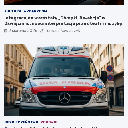
a
w
K
O
KULTURA
WYDARZENIA
o
ś
Integracyjne warsztaty „Chłopki. Re-akcja” w
ś
w
Oświęcimiu: nowa interpretacja przez teatr i muzykę
c
i
7 sierpnia 2026
Tomasz Kowalczyk
i
ę
u
c
s
i
z
m
k
i
i
u
!
BEZPIECZEŃSTWO
ZDROWIE