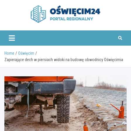
Skip
to
content
www.oswiecim24.pl
Home
Oświęcim
Zapierające dech w piersiach widoki na budowę obwodnicy Oświęcimia