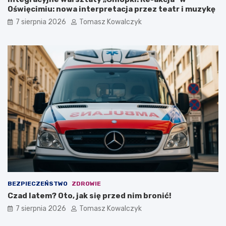
ś
w
Oświęcimiu: nowa interpretacja przez teatr i muzykę
c
i
7 sierpnia 2026
Tomasz Kowalczyk
i
ę
u
c
s
i
z
m
k
i
i
u
!
BEZPIECZEŃSTWO
ZDROWIE
Czad latem? Oto, jak się przed nim bronić!
7 sierpnia 2026
Tomasz Kowalczyk