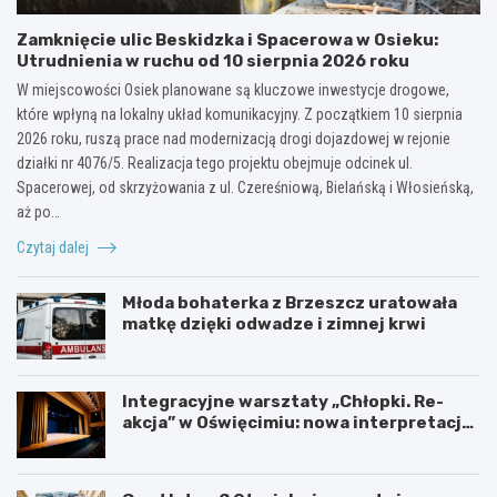
Zamknięcie ulic Beskidzka i Spacerowa w Osieku:
Utrudnienia w ruchu od 10 sierpnia 2026 roku
W miejscowości Osiek planowane są kluczowe inwestycje drogowe,
które wpłyną na lokalny układ komunikacyjny. Z początkiem 10 sierpnia
2026 roku, ruszą prace nad modernizacją drogi dojazdowej w rejonie
działki nr 4076/5. Realizacja tego projektu obejmuje odcinek ul.
Spacerowej, od skrzyżowania z ul. Czereśniową, Bielańską i Włosieńską,
aż po…
Czytaj dalej
Młoda bohaterka z Brzeszcz uratowała
matkę dzięki odwadze i zimnej krwi
Integracyjne warsztaty „Chłopki. Re-
akcja” w Oświęcimiu: nowa interpretacja
przez teatr i muzykę