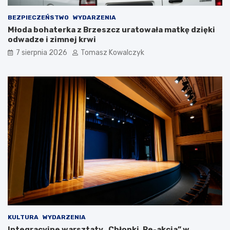
i
b
ę
a
BEZPIECZEŃSTWO
WYDARZENIA
c
c
Młoda bohaterka z Brzeszcz uratowała matkę dzięki
i
z
odwadze i zimnej krwi
m
c
i
o
7 sierpnia 2026
Tomasz Kowalczyk
u
b
n
ę
a
d
P
z
l
i
a
e
c
d
u
z
T
i
a
a
d
ł
e
o
u
s
s
i
z
ę
a
w
K
O
KULTURA
WYDARZENIA
o
ś
Integracyjne warsztaty „Chłopki. Re-akcja” w