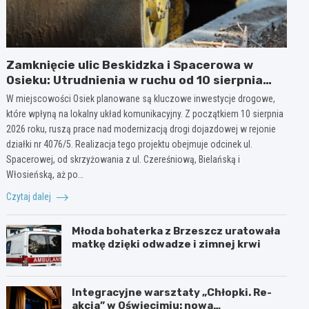
Zamknięcie ulic Beskidzka i Spacerowa w
Osieku: Utrudnienia w ruchu od 10 sierpnia
2026 roku
W miejscowości Osiek planowane są kluczowe inwestycje drogowe,
które wpłyną na lokalny układ komunikacyjny. Z początkiem 10 sierpnia
2026 roku, ruszą prace nad modernizacją drogi dojazdowej w rejonie
działki nr 4076/5. Realizacja tego projektu obejmuje odcinek ul.
Spacerowej, od skrzyżowania z ul. Czereśniową, Bielańską i
Włosieńską, aż po…
Czytaj dalej
Młoda bohaterka z Brzeszcz uratowała
matkę dzięki odwadze i zimnej krwi
Integracyjne warsztaty „Chłopki. Re-
akcja” w Oświęcimiu: nowa