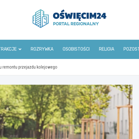
www.oswiecim24.pl
TRAKCJE
ROZRYWKA
OSOBISTOŚCI
RELIGIA
POZOS
du remontu przejazdu kolejowego