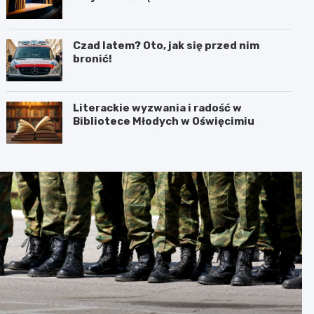
interpretacja przez teatr i muzykę
Czad latem? Oto, jak się przed nim
bronić!
Literackie wyzwania i radość w
Bibliotece Młodych w Oświęcimiu