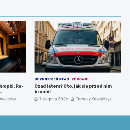
BEZPIECZEŃSTWO
ZDROWIE
hłopki. Re-
Czad latem? Oto, jak się przed nim
bronić!
i muzykę
owalczyk
7 sierpnia 2026
Tomasz Kowalczyk