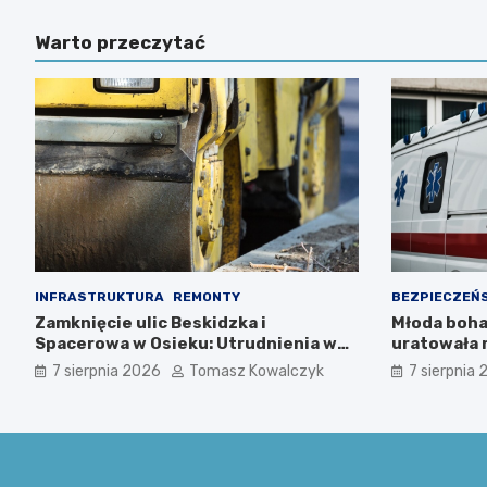
Warto przeczytać
INFRASTRUKTURA
REMONTY
BEZPIECZEŃ
Zamknięcie ulic Beskidzka i
Młoda boha
Spacerowa w Osieku: Utrudnienia w
uratowała 
ruchu od 10 sierpnia 2026 roku
zimnej krw
7 sierpnia 2026
Tomasz Kowalczyk
7 sierpnia