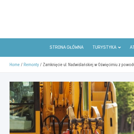
Skip
to
content
STRONA GŁÓWNA
TURYSTYKA
A
Home
Remonty
Zamknięcie ul. Nadwiślańskiej w Oświęcimiu z powo