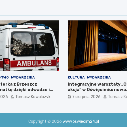
STWO
WYDARZENIA
KULTURA
WYDARZENIA
terka z Brzeszcz
Integracyjne warsztaty „C
matkę dzięki odwadze i
akcja” w Oświęcimiu: nowa
i
interpretacja przez teatr 
 2026
Tomasz Kowalczyk
7 sierpnia 2026
Tomasz K
Copyright © 2026
www.oswiecim24.pl