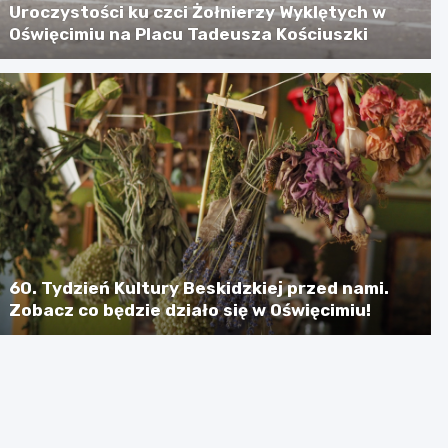
Uroczystości ku czci Żołnierzy Wyklętych w
Oświęcimiu na Placu Tadeusza Kościuszki
60. Tydzień Kultury Beskidzkiej przed nami.
Zobacz co będzie działo się w Oświęcimiu!