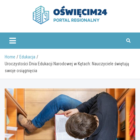
Skip
to
content
www.oswiecim24.pl
Home
Edukacja
Uroczystości Dnia Edukacji Narodowej w Kętach: Nauczyciele świętują
swoje osiągnięcia