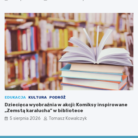
c
i
i
ę
u
c
s
i
z
m
k
i
i
u
!
EDUKACJA
KULTURA
PODRÓŻ
Dziecięca wyobraźnia w akcji: Komiksy inspirowane
„Zemstą karalucha” w bibliotece
5 sierpnia 2026
Tomasz Kowalczyk