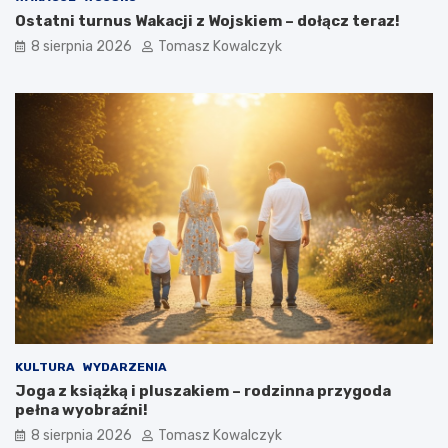
i
d
Ostatni turnus Wakacji z Wojskiem – dołącz teraz!
e
z
8 sierpnia 2026
Tomasz Kowalczyk
r
k
z
i
y
e
W
j
y
p
k
r
l
z
ę
e
t
d
y
n
c
a
h
m
w
i
O
.
ś
Z
w
o
i
b
KULTURA
WYDARZENIA
ę
a
Joga z książką i pluszakiem – rodzinna przygoda
c
c
pełna wyobraźni!
i
z
m
c
8 sierpnia 2026
Tomasz Kowalczyk