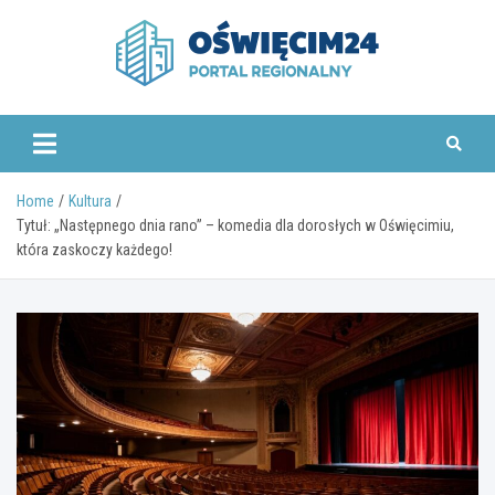
Skip
to
content
www.oswiecim24.pl
Home
Kultura
Tytuł: „Następnego dnia rano” – komedia dla dorosłych w Oświęcimiu,
która zaskoczy każdego!