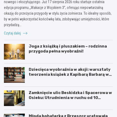
nowego i ekscytującego. Już 17 sierpnia 2026 roku startuje ostatnia
edycja programu „Wakacje z Wojskiem 3”, oferując niepowtarzalną
okazję do przeżycia przygody w stylu życia żołnierza. To idealny sposób,
by w pełni wykorzystać końcówkę lata, zdobywając umiejętności, które
przydadzą…
Czytaj dalej
Joga z książką i pluszakiem – rodzinna
przygoda pełna wyobraźni!
Dziecięca wyobraźnia w akcji: warsztaty
tworzenia książek z Kapibarą Barbarą w
Oświęcimiu
Zamknięcie ulic Beskidzka i Spacerowa w
Osieku: Utrudnienia w ruchu od 10
sierpnia 2026 roku
Młoda bohaterka z Brzeszcz uratowała