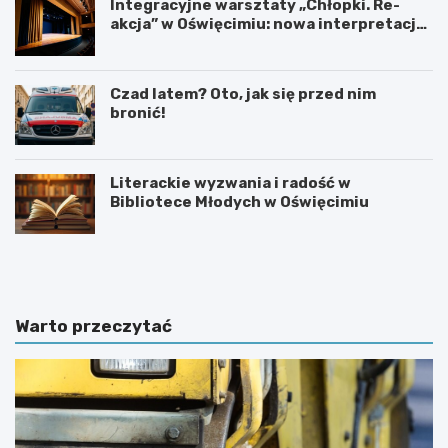
Integracyjne warsztaty „Chłopki. Re-
akcja” w Oświęcimiu: nowa interpretacja
przez teatr i muzykę
Czad latem? Oto, jak się przed nim
bronić!
Literackie wyzwania i radość w
Bibliotece Młodych w Oświęcimiu
U
6
r
0
o
.
c
T
z
y
Warto przeczytać
y
d
s
z
t
i
o
e
ś
ń
c
K
i
u