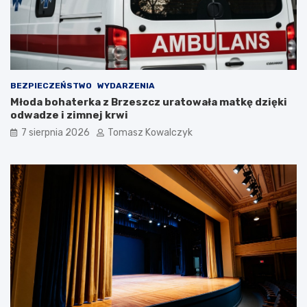
w
i
O
.
ś
Z
w
o
i
b
ę
a
BEZPIECZEŃSTWO
WYDARZENIA
c
c
Młoda bohaterka z Brzeszcz uratowała matkę dzięki
i
z
odwadze i zimnej krwi
m
c
i
o
7 sierpnia 2026
Tomasz Kowalczyk
u
b
n
ę
a
d
P
z
l
i
a
e
c
d
u
z
T
i
a
a
d
ł
e
o
u
s