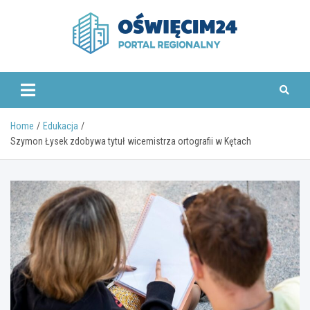
Skip
to
content
www.oswiecim24.pl
Home
Edukacja
Szymon Łysek zdobywa tytuł wicemistrza ortografii w Kętach