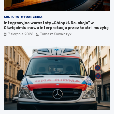
s
i
z
ę
a
w
K
O
KULTURA
WYDARZENIA
o
ś
Integracyjne warsztaty „Chłopki. Re-akcja” w
ś
w
Oświęcimiu: nowa interpretacja przez teatr i muzykę
c
i
7 sierpnia 2026
Tomasz Kowalczyk
i
ę
u
c
s
i
z
m
k
i
i
u
!