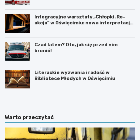
Integracyjne warsztaty „Chłopki. Re-
akcja” w Oświęcimiu: nowa interpretacja
przez teatr i muzykę
Czad latem? Oto, jak się przed nim
bronić!
Literackie wyzwania i radość w
Bibliotece Młodych w Oświęcimiu
U
6
r
0
o
.
c
T
z
y
Warto przeczytać
y
d
s
z
t
i
o
e