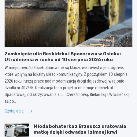
Zamknięcie ulic Beskidzka i Spacerowa w Osieku:
Utrudnienia w ruchu od 10 sierpnia 2026 roku
W miejscowości Osiek planowane są kluczowe inwestycje drogowe,
które wpłyną na lokalny układ komunikacyjny. Z początkiem 10 sierpnia
2026 roku, ruszą prace nad modernizacją drogi dojazdowej w rejonie
działki nr 4076/5. Realizacja tego projektu obejmuje odcinek ul.
Spacerowej, od skrzyżowania z ul. Czereśniową, Bielańską i Włosieńską,
aż po…
Czytaj dalej
Młoda bohaterka z Brzeszcz uratowała
matkę dzięki odwadze i zimnej krwi