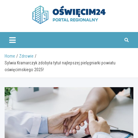
Skip
to
content
www.oswiecim24.pl
Home
Zdrowie
Sylwia Kramarczyk zdobyła tytuł najlepszej pielęgniarki powiatu
oświęcimskiego 2025!