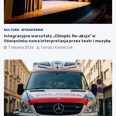
e
o
u
s
s
i
z
ę
a
w
K
O
KULTURA
WYDARZENIA
o
ś
Integracyjne warsztaty „Chłopki. Re-akcja” w
ś
w
Oświęcimiu: nowa interpretacja przez teatr i muzykę
c
i
7 sierpnia 2026
Tomasz Kowalczyk
i
ę
u
c
s
i
z
m
k
i
i
u
!