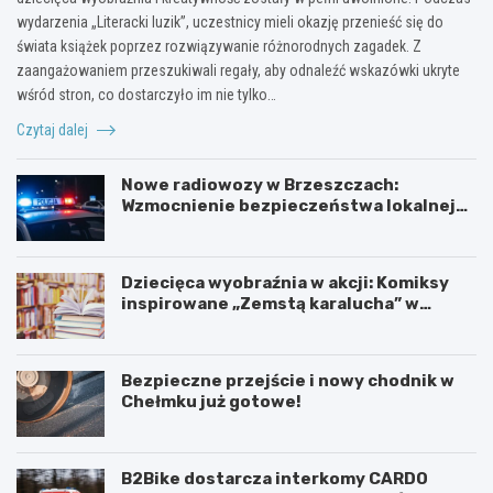
wydarzenia „Literacki luzik”, uczestnicy mieli okazję przenieść się do
świata książek poprzez rozwiązywanie różnorodnych zagadek. Z
zaangażowaniem przeszukiwali regały, aby odnaleźć wskazówki ukryte
wśród stron, co dostarczyło im nie tylko…
Czytaj dalej
Nowe radiowozy w Brzeszczach:
Wzmocnienie bezpieczeństwa lokalnej
społeczności
Dziecięca wyobraźnia w akcji: Komiksy
inspirowane „Zemstą karalucha” w
bibliotece
Bezpieczne przejście i nowy chodnik w
Chełmku już gotowe!
B2Bike dostarcza interkomy CARDO