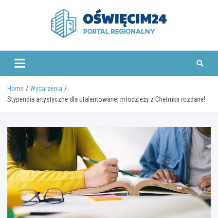
Skip
to
content
www.oswiecim24.pl
Home
Wydarzenia
Stypendia artystyczne dla utalentowanej młodzieży z Chełmka rozdane!