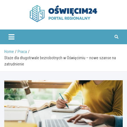
Skip
to
content
www.oswiecim24.pl
Home
Praca
Staże dla długotrwale bezrobotnych w Oświęcimiu – nowe szanse na
zatrudnienie