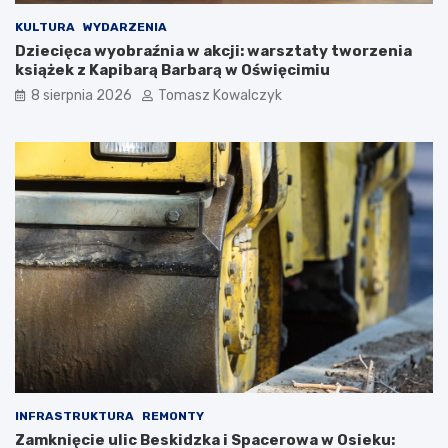
z
ę
a
w
KULTURA
WYDARZENIA
K
O
Dziecięca wyobraźnia w akcji: warsztaty tworzenia
o
ś
książek z Kapibarą Barbarą w Oświęcimiu
ś
w
8 sierpnia 2026
Tomasz Kowalczyk
c
i
i
ę
u
c
s
i
z
m
k
i
i
u
!
INFRASTRUKTURA
REMONTY
Zamknięcie ulic Beskidzka i Spacerowa w Osieku: