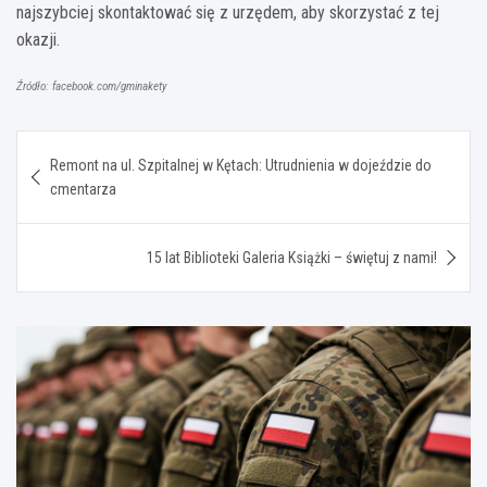
najszybciej skontaktować się z urzędem, aby skorzystać z tej
okazji.
Źródło: facebook.com/gminakety
Nawigacja
Remont na ul. Szpitalnej w Kętach: Utrudnienia w dojeździe do
wpisu
cmentarza
15 lat Biblioteki Galeria Książki – świętuj z nami!