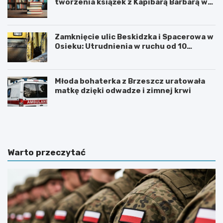
tworzenia książek z Kapibarą Barbarą w
Oświęcimiu
Zamknięcie ulic Beskidzka i Spacerowa w
Osieku: Utrudnienia w ruchu od 10
sierpnia 2026 roku
Młoda bohaterka z Brzeszcz uratowała
matkę dzięki odwadze i zimnej krwi
U
6
r
0
o
.
c
T
z
y
Warto przeczytać
y
d
s
z
t
i
o
e
ś
ń
c
K
i
u
k
l