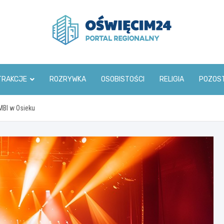
www.oswiecim24.pl
TRAKCJE
ROZRYWKA
OSOBISTOŚCI
RELIGIA
POZOS
OMBI w Osieku