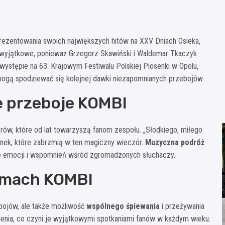
rezentowania swoich największych hitów na XXV Dniach Osieka,
 wyjątkowe, ponieważ Grzegorz Skawiński i Waldemar Tkaczyk
występie na 63. Krajowym Festiwalu Polskiej Piosenki w Opolu,
 mogą spodziewać się kolejnej dawki niezapomnianych przebojów.
e przeboje KOMBI
rów, które od lat towarzyszą fanom zespołu. „Słodkiego, miłego
osenek, które zabrzmią w ten magiczny wieczór.
Muzyczna podróż
le emocji i wspomnień wśród zgromadzonych słuchaczy.
ytmach KOMBI
ebojów, ale także możliwość
wspólnego śpiewania
i przeżywania
lenia, co czyni je wyjątkowymi spotkaniami fanów w każdym wieku.