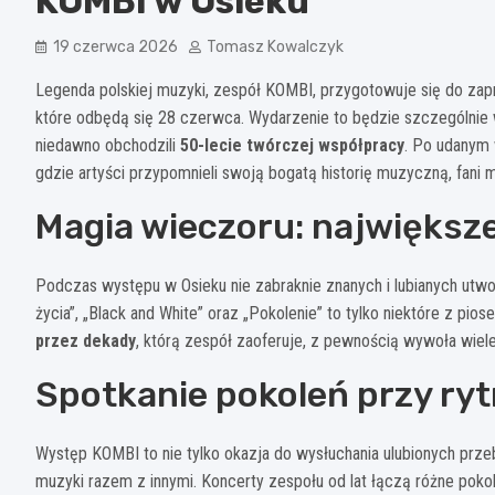
KOMBI w Osieku
19 czerwca 2026
Tomasz Kowalczyk
Legenda polskiej muzyki, zespół KOMBI, przygotowuje się do zap
które odbędą się 28 czerwca. Wydarzenie to będzie szczególnie
niedawno obchodzili
50-lecie twórczej współpracy
. Po udanym 
gdzie artyści przypomnieli swoją bogatą historię muzyczną, fani
Magia wieczoru: największ
Podczas występu w Osieku nie zabraknie znanych i lubianych utwo
życia”, „Black and White” oraz „Pokolenie” to tylko niektóre z pi
przez dekady
, którą zespół zaoferuje, z pewnością wywoła wie
Spotkanie pokoleń przy r
Występ KOMBI to nie tylko okazja do wysłuchania ulubionych prz
muzyki razem z innymi. Koncerty zespołu od lat łączą różne poko