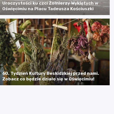
Uroczystości ku czci Żołnierzy Wyklętych w
Oświęcimiu na Placu Tadeusza Kościuszki
60. Tydzień Kultury Beskidzkiej przed nami.
Zobacz co będzie działo się w Oświęcimiu!