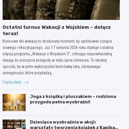
Ostatni turnus Wakacji z Wojskiem – dołącz
teraz!
Końcowe dni wakacji to doskonały moment, by spróbować czegoś
nowego i ekscytującego. Już 17 sierpnia 2026 roku startuje ostatnia
edycja programu „Wakacje z Wojskiem 3”, oferując niepowtarzalną
okazję do przeżycia przygody w stylu życia żołnierza. To idealny
sposób, by w pełni wykorzystać końcówkę lata, zdobywając
umiejętności, które przydadzą…
Czytaj dalej
Joga z książką i pluszakiem – rodzinna
przygoda pełna wyobraźni!
Dziecięca wyobraźnia w akcji:
warsztaty tworzenia książek z Kapibarą