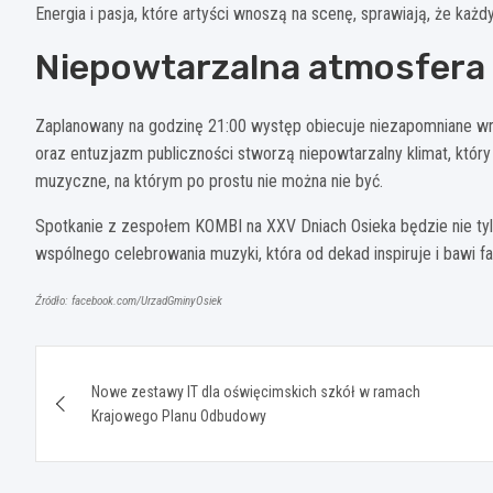
Energia i pasja, które artyści wnoszą na scenę, sprawiają, że k
Niepowtarzalna atmosfera
Zaplanowany na godzinę 21:00 występ obiecuje niezapomniane wr
oraz entuzjazm publiczności stworzą niepowtarzalny klimat, któr
muzyczne, na którym po prostu nie można nie być.
Spotkanie z zespołem KOMBI na XXV Dniach Osieka będzie nie tyl
wspólnego celebrowania muzyki, która od dekad inspiruje i bawi f
Źródło: facebook.com/UrzadGminyOsiek
Nawigacja
Nowe zestawy IT dla oświęcimskich szkół w ramach
wpisu
Krajowego Planu Odbudowy