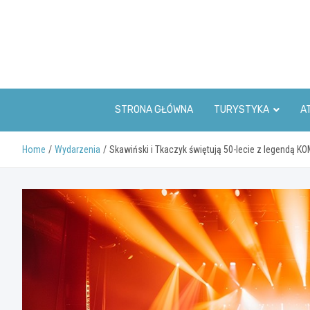
Skip
to
content
STRONA GŁÓWNA
TURYSTYKA
A
Home
Wydarzenia
Skawiński i Tkaczyk świętują 50-lecie z legendą K