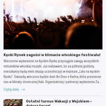
Kęcki Rynek zagości w klimacie włoskiego festiwalu!
Wieczorne wydarzenie na Kęckim Rynku przyciągnie uwagę wszystkich
miłośników włoskiej muzyki. Już niebawem, bo za półtorej godziny,
mieszkańcy będą mieli okazję uczestniczyć w imprezie „Lato na kęckim
Rynku”. Gwiazdą wieczoru będzie duet An Dreo e Karina, który przeniesie
nas w klimaty słonecznej Italii. Organizatorzy i partnerzy wydarzenia Za…
Czytaj dalej
Ostatni turnus Wakacji z Wojskiem –
dołącz teraz!