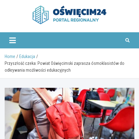
Skip
to
content
www.oswiecim24.pl
Home
Edukacja
Przyszłość czeka: Powiat Oświęcimski zaprasza ósmoklasistów do
odkrywania możliwości edukacyjnych