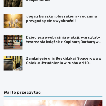
Joga z książką i pluszakiem – rodzinna
przygoda pełna wyobraźni!
Dziecięca wyobraźnia w akcji: warsztaty
tworzenia książek z Kapibarą Barbarą w
Oświęcimiu
Zamknięcie ulic Beskidzka i Spacerowa w
Osieku: Utrudnienia w ruchu od 10
sierpnia 2026 roku
U
6
r
0
o
.
c
T
z
y
Warto przeczytać
y
d
s
z
t
i
o
e