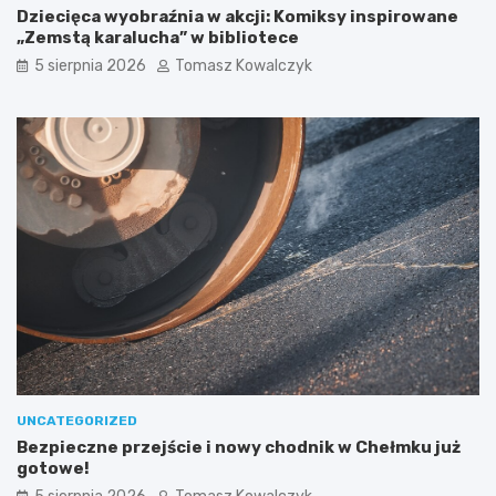
o
ś
Dziecięca wyobraźnia w akcji: Komiksy inspirowane
ś
w
„Zemstą karalucha” w bibliotece
c
i
5 sierpnia 2026
Tomasz Kowalczyk
i
ę
u
c
s
i
z
m
k
i
i
u
!
UNCATEGORIZED
Bezpieczne przejście i nowy chodnik w Chełmku już
gotowe!