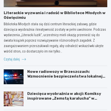
Literackie wyzwania i radość w Bibliotece Młodych w
Oświęcimiu
Biblioteka Młodych stała się dziś centrum literackiej zabawy, gdzie
dziecięca wyobraźnia i kreatywność zostały w pełni uwolnione. Podczas
wydarzenia „Literacki luzik”, uczestnicy mieli okazję przenieść się do
świata książek poprzez rozwiązywanie różnorodnych zagadek. Z
zaangażowaniem przeszukiwali regały, aby odnaleźć wskazówki ukryte
wśród stron, co dostarczyło im nie tylko…
Czytaj dalej
Nowe radiowozy w Brzeszczach:
Wzmocnienie bezpieczeństwa lokalnej
społeczności
Dziecięca wyobraźnia w akcji: Komiksy
inspirowane „Zemstą karalucha” w
bibliotece