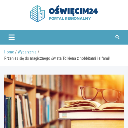
Skip
to
content
www.oswiecim24.pl
Home
Wydarzenia
Przenieś się do magicznego świata Tolkiena z hobbitami i elfami!