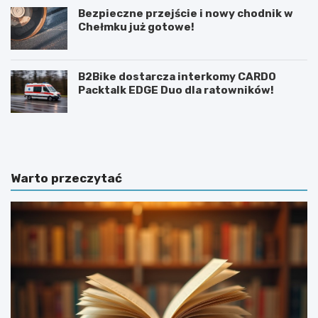
Bezpieczne przejście i nowy chodnik w
Chełmku już gotowe!
B2Bike dostarcza interkomy CARDO
Packtalk EDGE Duo dla ratowników!
U
6
r
0
o
.
c
T
z
y
Warto przeczytać
y
d
s
z
t
i
o
e
ś
ń
c
K
i
u
k
l
u
t
c
u
z
r