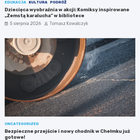
K
O
EDUKACJA
KULTURA
PODRÓŻ
o
ś
Dziecięca wyobraźnia w akcji: Komiksy inspirowane
ś
w
„Zemstą karalucha” w bibliotece
c
i
5 sierpnia 2026
Tomasz Kowalczyk
i
ę
u
c
s
i
z
m
k
i
i
u
!
UNCATEGORIZED
Bezpieczne przejście i nowy chodnik w Chełmku już
gotowe!