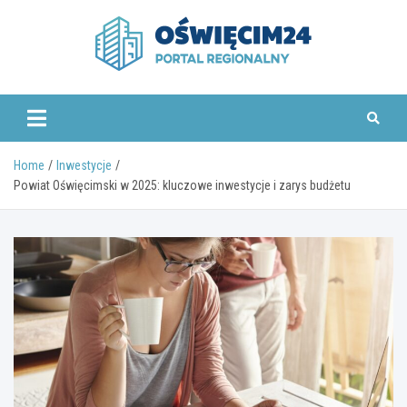
Skip
to
content
www.oswiecim24.pl
Home
Inwestycje
Powiat Oświęcimski w 2025: kluczowe inwestycje i zarys budżetu