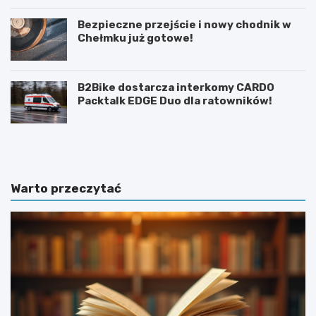
Bezpieczne przejście i nowy chodnik w
Chełmku już gotowe!
B2Bike dostarcza interkomy CARDO
Packtalk EDGE Duo dla ratowników!
U
6
r
0
o
.
c
T
z
y
Warto przeczytać
y
d
s
z
t
i
o
e
ś
ń
c
K
i
u
k
l
u
t
c
u