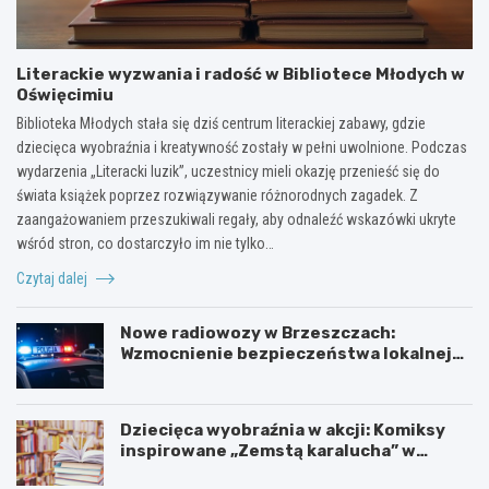
Literackie wyzwania i radość w Bibliotece Młodych w
Oświęcimiu
Biblioteka Młodych stała się dziś centrum literackiej zabawy, gdzie
dziecięca wyobraźnia i kreatywność zostały w pełni uwolnione. Podczas
wydarzenia „Literacki luzik”, uczestnicy mieli okazję przenieść się do
świata książek poprzez rozwiązywanie różnorodnych zagadek. Z
zaangażowaniem przeszukiwali regały, aby odnaleźć wskazówki ukryte
wśród stron, co dostarczyło im nie tylko…
Czytaj dalej
Nowe radiowozy w Brzeszczach:
Wzmocnienie bezpieczeństwa lokalnej
społeczności
Dziecięca wyobraźnia w akcji: Komiksy
inspirowane „Zemstą karalucha” w
bibliotece