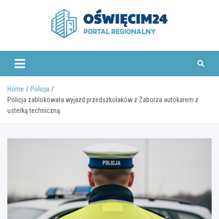
Skip
to
content
www.oswiecim24.pl
Home
Policja
Policja zablokowała wyjazd przedszkolaków z Zaborza autokarem z
usterką techniczną