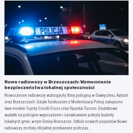
Nowe radiowozy w Brzeszczach: Wzmocnienie
bezpieczeństwa lokalnej społeczności
Nowoczesne radiowozy wzbogaciły flotę policyjną w Oświęcimiu, Kętach
oraz Brzeszczach. Dzięki funduszom z Modernizacji Policji zakupiono
dwa modele Toyoty Corolli Cross oraz Hyundai Tucson. Dodatkowe
wydatki na policyjne wyposażenie i oznakowanie pokryły budżety
lokalnych gmin, w tym Gminy Brzeszcze. Odbiór nowych pojazdów Nowe
radiowozy zostały oficjalnie przekazane podczas…