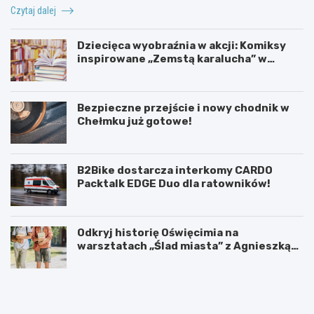
Czytaj dalej
Dziecięca wyobraźnia w akcji: Komiksy
inspirowane „Zemstą karalucha” w
bibliotece
Bezpieczne przejście i nowy chodnik w
Chełmku już gotowe!
B2Bike dostarcza interkomy CARDO
Packtalk EDGE Duo dla ratowników!
Odkryj historię Oświęcimia na
warsztatach „Ślad miasta” z Agnieszką
Kozińską
U
6
r
0
o
.
c
T