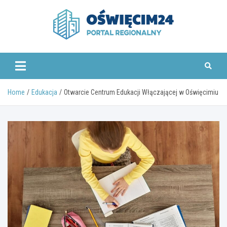
Skip
to
content
www.oswiecim24.pl
Home
Edukacja
Otwarcie Centrum Edukacji Włączającej w Oświęcimiu