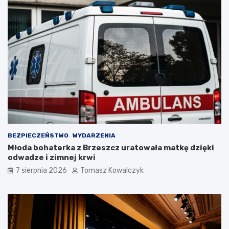
y
p
k
r
l
z
ę
e
t
d
y
n
c
a
h
m
w
i
O
.
ś
Z
w
o
i
b
ę
a
BEZPIECZEŃSTWO
WYDARZENIA
c
c
Młoda bohaterka z Brzeszcz uratowała matkę dzięki
i
z
odwadze i zimnej krwi
m
c
i
o
7 sierpnia 2026
Tomasz Kowalczyk
u
b
n
ę
a
d
P
z
l
i
a
e