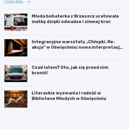
Czytaj dalej
Młoda bohaterka z Brzeszcz uratowała
matkę dzięki odwadze i zimnej krwi
Integracyjne warsztaty „Chłopki. Re-
akcja” w Oświęcimiu: nowa interpretacja
przez teatr i muzykę
Czad latem? Oto, jak się przed nim
bronić!
Literackie wyzwania i radość w
Bibliotece Młodych w Oświęcimiu
U
6
r
0
o
.
c
T
z
y