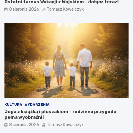
Ostatni turnus Wakacji z Wojskiem – dołącz teraz!
c
c
i
z
8 sierpnia 2026
Tomasz Kowalczyk
m
c
i
o
u
b
n
ę
a
d
P
z
l
i
a
e
c
d
u
z
T
i
a
a
d
ł
e
o
u
s
s
i
z
ę
KULTURA
WYDARZENIA
a
w
Joga z książką i pluszakiem – rodzinna przygoda
K
O
pełna wyobraźni!
o
ś
8 sierpnia 2026
Tomasz Kowalczyk
ś
w
c
i