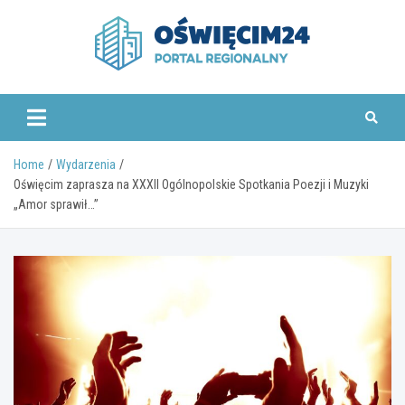
Skip
to
content
www.oswiecim24.pl
Home
Wydarzenia
Oświęcim zaprasza na XXXII Ogólnopolskie Spotkania Poezji i Muzyki
„Amor sprawił…”