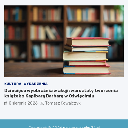
i
ę
u
c
s
i
z
m
k
i
i
u
!
KULTURA
WYDARZENIA
Dziecięca wyobraźnia w akcji: warsztaty tworzenia
książek z Kapibarą Barbarą w Oświęcimiu
8 sierpnia 2026
Tomasz Kowalczyk