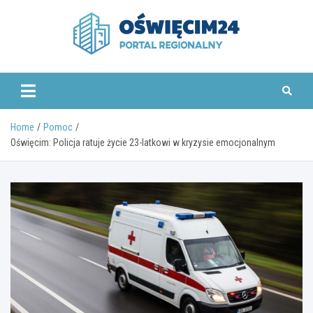
Skip
to
content
www.oswiecim24.pl
Home
Pomoc
Oświęcim: Policja ratuje życie 23-latkowi w kryzysie emocjonalnym