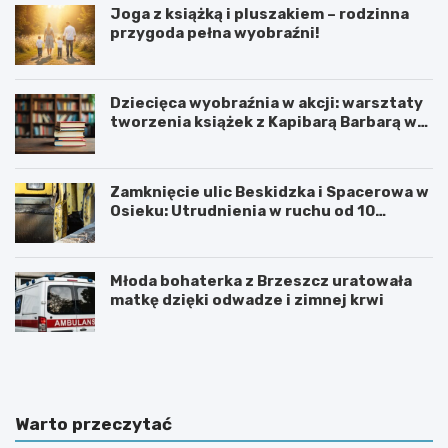
Joga z książką i pluszakiem – rodzinna
przygoda pełna wyobraźni!
Dziecięca wyobraźnia w akcji: warsztaty
tworzenia książek z Kapibarą Barbarą w
Oświęcimiu
Zamknięcie ulic Beskidzka i Spacerowa w
Osieku: Utrudnienia w ruchu od 10
sierpnia 2026 roku
Młoda bohaterka z Brzeszcz uratowała
matkę dzięki odwadze i zimnej krwi
U
6
r
0
o
.
c
T
z
y
Warto przeczytać
y
d
s
z