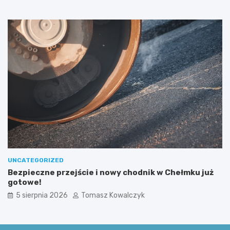
u
c
s
i
z
m
k
i
i
u
!
UNCATEGORIZED
Bezpieczne przejście i nowy chodnik w Chełmku już
gotowe!
5 sierpnia 2026
Tomasz Kowalczyk