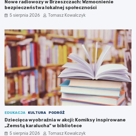
Nowe radiowozy w Brzeszczach: Wzmocnienie
i
z
bezpieczeństwa lokalnej społeczności
m
c
i
o
5 sierpnia 2026
Tomasz Kowalczyk
u
b
n
ę
a
d
P
z
l
i
a
e
c
d
u
z
T
i
a
a
d
ł
e
o
u
s
s
i
z
ę
a
w
K
O
EDUKACJA
KULTURA
PODRÓŻ
o
ś
Dziecięca wyobraźnia w akcji: Komiksy inspirowane
ś
w
„Zemstą karalucha” w bibliotece
c
i
5 sierpnia 2026
Tomasz Kowalczyk
i
ę