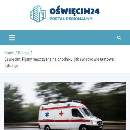
Skip
to
content
www.oswiecim24.pl
Home
Policja
Oświęcim: Pijany mężczyzna na chodniku, jak świadkowie uratowali
sytuację