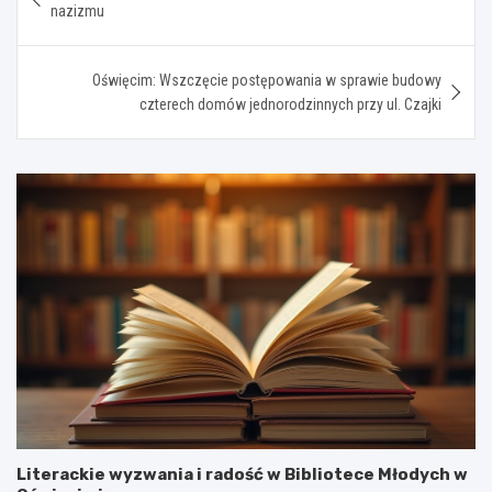
wpisu
nazizmu
Oświęcim: Wszczęcie postępowania w sprawie budowy
czterech domów jednorodzinnych przy ul. Czajki
Literackie wyzwania i radość w Bibliotece Młodych w