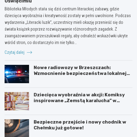
Oświęcimiu
Biblioteka Młodych stała się dziś centrum literackiej zabawy, gdzie
dziecięca wyobraźnia i kreatywność zostały w pełni uwolnione. Podczas
wydarzenia „Literacki luzik”, uczestnicy mieli okazję przenieść się do
świata książek poprzez rozwiązywanie różnorodnych zagadek. Z
zaangażowaniem przeszukiwali regały, aby odnaleźć wskazówki ukryte
wśród stron, co dostarczyło im nie tylko…
Czytaj dalej
Nowe radiowozy w Brzeszczach:
Wzmocnienie bezpieczeństwa lokalnej
społeczności
Dziecięca wyobraźnia w akcji: Komiksy
inspirowane „Zemstą karalucha” w
bibliotece
Bezpieczne przejście i nowy chodnik w
Chełmku już gotowe!